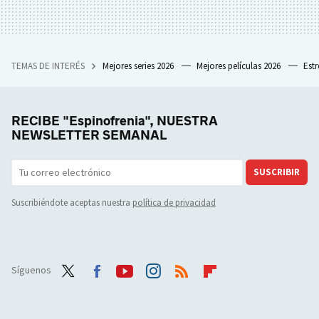
TEMAS DE INTERÉS
Mejores series 2026
Mejores películas 2026
Est
RECIBE "Espinofrenia", NUESTRA
NEWSLETTER SEMANAL
SUSCRIBIR
Suscribiéndote aceptas nuestra
política de privacidad
Síguenos
Twit
Face
Yout
Inst
RSS
Flip
ter
boo
ube
agra
boar