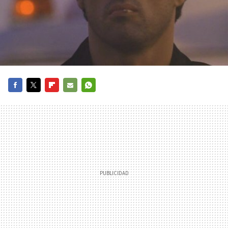
FACEBOOK
TWITTER
FLIPBOARD
E-
WHATSAPP
MAIL