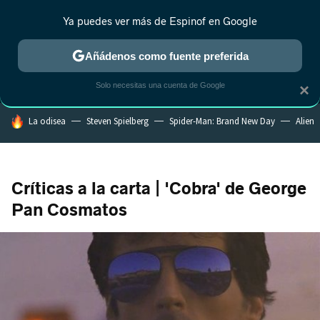
Ya puedes ver más de Espinof en Google
MENÚ
NUEVO
Añádenos como fuente preferida
CRÍTICA
ESTRENOS
REALITY
ANIME
RANKINGS CINE
RA
Solo necesitas una cuenta de Google
×
HOY SE HABLA DE
La odisea
Steven Spielberg
Spider-Man: Brand New Day
Alien
Críticas a la carta | 'Cobra' de George
Pan Cosmatos