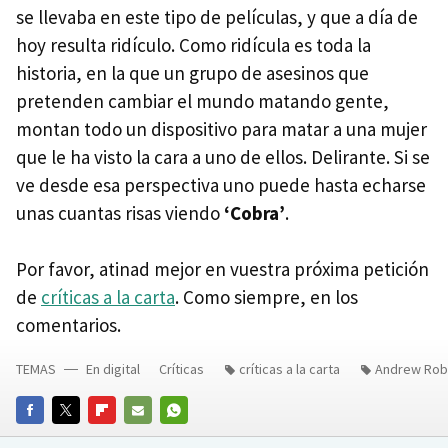
se llevaba en este tipo de películas, y que a día de
hoy resulta ridículo. Como ridícula es toda la
historia, en la que un grupo de asesinos que
pretenden cambiar el mundo matando gente,
montan todo un dispositivo para matar a una mujer
que le ha visto la cara a uno de ellos. Delirante. Si se
ve desde esa perspectiva uno puede hasta echarse
unas cuantas risas viendo
‘Cobra’
.
Por favor, atinad mejor en vuestra próxima petición
de
críticas a la carta
. Como siempre, en los
comentarios.
TEMAS
En digital
Críticas
críticas a la carta
Andrew Rob
FACEBOOK
TWITTER
FLIPBOARD
E-
WHATSAPP