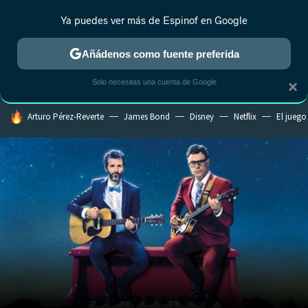
Ya puedes ver más de Espinof en Google
CRÍTICA
ESTRENOS
REALITY
ANIME
RANKINGS CINE
RA
Añádenos como fuente preferida
Solo necesitas una cuenta de Google
×
HOY SE HABLA DE
Arturo Pérez-Reverte
James Bond
Disney
Netflix
El juego