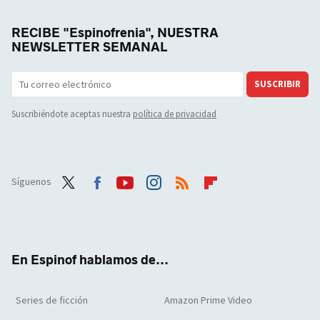
RECIBE "Espinofrenia", NUESTRA
NEWSLETTER SEMANAL
SUSCRIBIR
Suscribiéndote aceptas nuestra
política de privacidad
Síguenos
Twit
Face
Yout
Inst
RSS
Flip
ter
boo
ube
agra
boar
k
m
d
En Espinof hablamos de...
Series de ficción
Amazon Prime Video