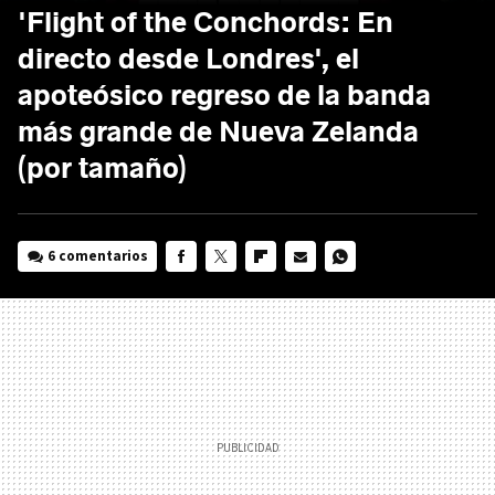
'Flight of the Conchords: En
directo desde Londres', el
apoteósico regreso de la banda
más grande de Nueva Zelanda
(por tamaño)
6 comentarios
FACEBOOK
TWITTER
FLIPBOARD
E-
WHATSAPP
MAIL