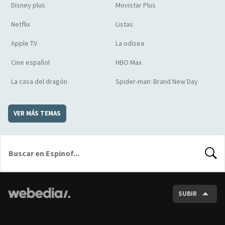
Disney plus
Movistar Plus
Netflix
Listas
Apple TV
La odisea
Cine español
HBO Max
La casa del dragón
Spider-man: Brand New Day
VER MÁS TEMAS
BUSCA
SUBIR