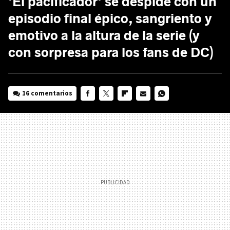
'El pacificador' se despide con un
episodio final épico, sangriento y
emotivo a la altura de la serie (y
con sorpresa para los fans de DC)
16 comentarios
FACEBOOK
TWITTER
FLIPBOARD
E-
WHATSAPP
MAIL