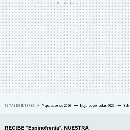
TEMAS DE INTERÉS
Mejores series 2026
Mejores películas 2026
Est
RECIBE "Espinofrenia", NUESTRA