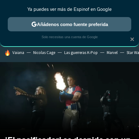
Ya puedes ver más de Espinof en Google
CRÍTICA
ESTRENOS
REALITY
ANIME
RANKINGS CINE
RA
Añádenos como fuente preferida
Solo necesitas una cuenta de Google
×
HOY SE HABLA DE
Vaiana
Nicolas Cage
Las guerreras K-Pop
Marvel
Star Wa