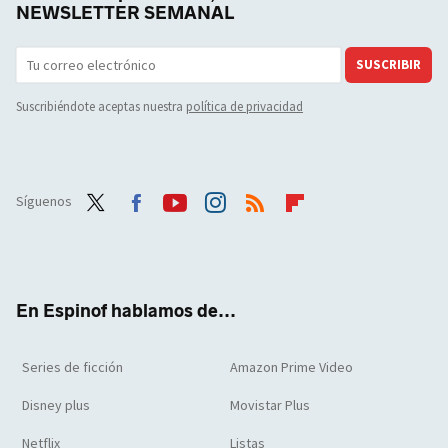
NEWSLETTER SEMANAL
SUSCRIBIR
Suscribiéndote aceptas nuestra
política de privacidad
Síguenos
Twit
Face
Yout
Inst
RSS
Flip
ter
boo
ube
agra
boar
k
m
d
En Espinof hablamos de...
Series de ficción
Amazon Prime Video
Disney plus
Movistar Plus
Netflix
Listas