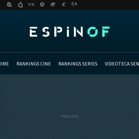
NIME
RANKINGS CINE
RANKINGS SERIES
VIDEOTECA SE