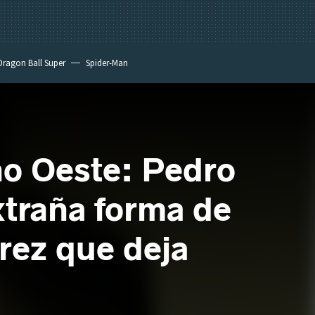
Dragon Ball Super
Spider-Man
no Oeste: Pedro
xtraña forma de
rez que deja