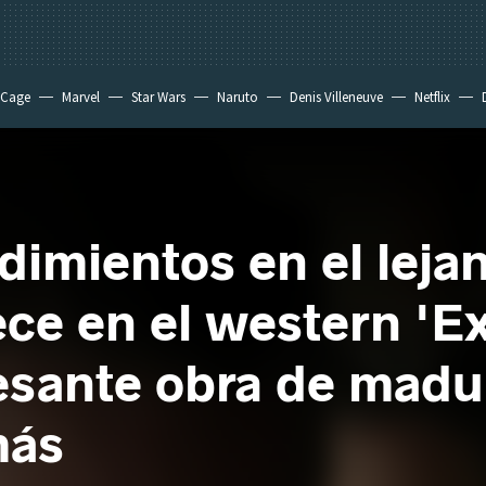
 Cage
Marvel
Star Wars
Naruto
Denis Villeneuve
Netflix
dimientos en el leja
ce en el western 'E
resante obra de madu
más