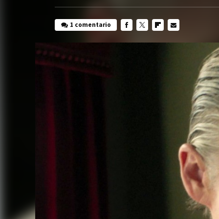
1 comentario
FACEBOOK
TWITTER
FLIPBOARD
E-
MAIL