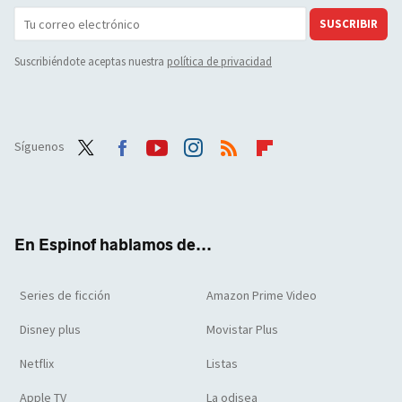
SUSCRIBIR
Suscribiéndote aceptas nuestra
política de privacidad
Síguenos
Twit
Face
Yout
Inst
RSS
Flip
ter
boo
ube
agra
boar
k
m
d
En Espinof hablamos de...
Series de ficción
Amazon Prime Video
Disney plus
Movistar Plus
Netflix
Listas
Apple TV
La odisea