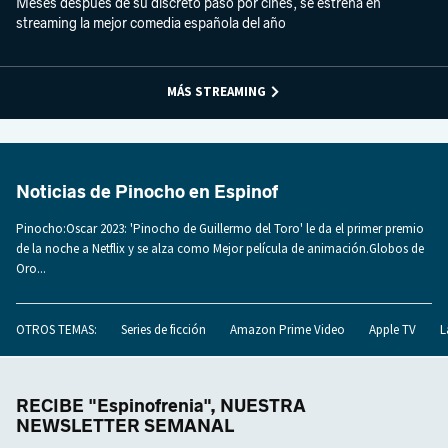
Meses después de su discreto paso por cines, se estrena en
streaming la mejor comedia española del año
MÁS STREAMING
Noticias de Pinocho en Espinof
Pinocho:Oscar 2023: 'Pinocho de Guillermo del Toro' le da el primer premio
de la noche a Netflix y se alza como Mejor película de animación.Globos de
Oro...
OTROS TEMAS:
Series de ficción
Amazon Prime Video
Apple TV
L
RECIBE "Espinofrenia", NUESTRA
NEWSLETTER SEMANAL