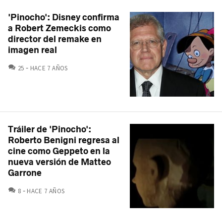
'Pinocho': Disney confirma
a Robert Zemeckis como
director del remake en
imagen real
COMENTARIOS
25
HACE 7 AÑOS
Tráiler de 'Pinocho':
Roberto Benigni regresa al
cine como Geppeto en la
nueva versión de Matteo
Garrone
COMENTARIOS
8
HACE 7 AÑOS