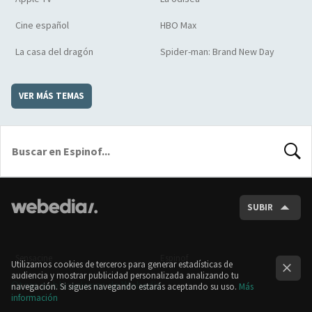
Cine español
HBO Max
La casa del dragón
Spider-man: Brand New Day
VER MÁS TEMAS
BUSCA
SUBIR
Sensacine
Espinof
Utilizamos cookies de terceros para generar estadísticas de
audiencia y mostrar publicidad personalizada analizando tu
Otras publicaciones de Webedia
navegación. Si sigues navegando estarás aceptando su uso.
Más
información