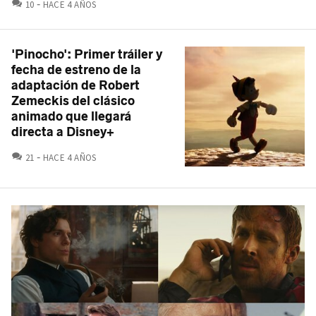
COMENTARIOS
10
HACE 4 AÑOS
'Pinocho': Primer tráiler y
fecha de estreno de la
adaptación de Robert
Zemeckis del clásico
animado que llegará
directa a Disney+
COMENTARIOS
21
HACE 4 AÑOS