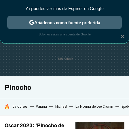
Ya puedes ver más de Espinof en Google
MENÚ
NUEVO
Añádenos como fuente preferida
CRÍTICA
ESTRENOS
REALITY
ANIME
RANKINGS CINE
RA
Solo necesitas una cuenta de Google
×
Pinocho
HOY SE HABLA DE
La odisea
Vaiana
Michael
La Momia de Lee Cronin
Spid
Oscar 2023: 'Pinocho de