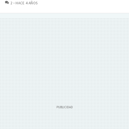
COMENTARIOS
2
HACE 4 AÑOS