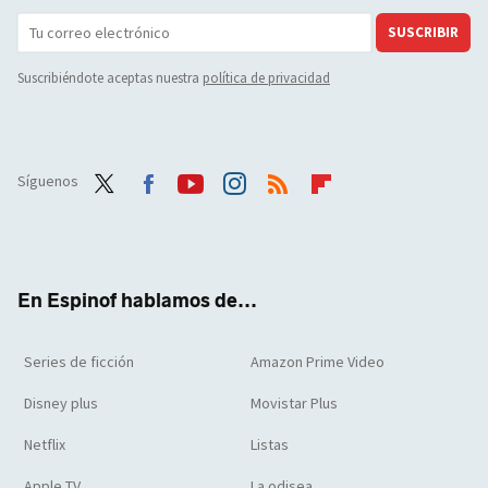
SUSCRIBIR
Suscribiéndote aceptas nuestra
política de privacidad
Síguenos
Twit
Face
Yout
Inst
RSS
Flip
ter
boo
ube
agra
boar
k
m
d
En Espinof hablamos de...
Series de ficción
Amazon Prime Video
Disney plus
Movistar Plus
Netflix
Listas
Apple TV
La odisea