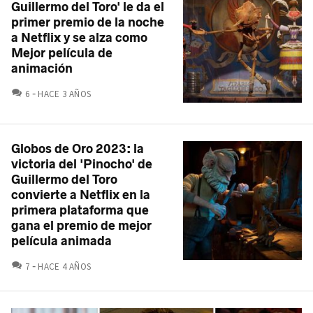
Guillermo del Toro' le da el
primer premio de la noche
a Netflix y se alza como
Mejor película de
animación
COMENTARIOS
6
HACE 3 AÑOS
Globos de Oro 2023: la
victoria del 'Pinocho' de
Guillermo del Toro
convierte a Netflix en la
primera plataforma que
gana el premio de mejor
película animada
COMENTARIOS
7
HACE 4 AÑOS