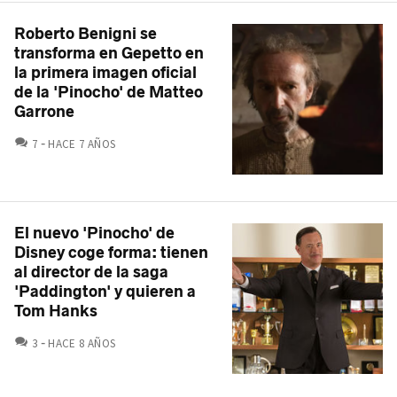
Roberto Benigni se
transforma en Gepetto en
la primera imagen oficial
de la 'Pinocho' de Matteo
Garrone
COMENTARIOS
7
HACE 7 AÑOS
El nuevo 'Pinocho' de
Disney coge forma: tienen
al director de la saga
'Paddington' y quieren a
Tom Hanks
COMENTARIOS
3
HACE 8 AÑOS