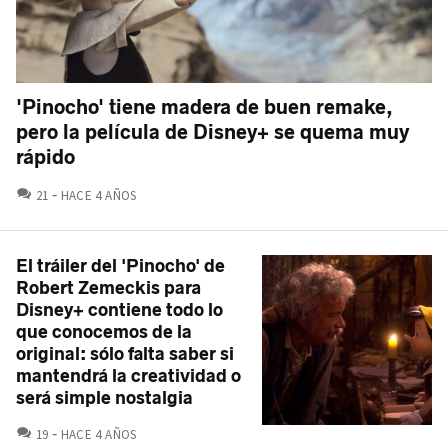
'Pinocho' tiene madera de buen remake,
pero la película de Disney+ se quema muy
rápido
COMENTARIOS
21
HACE 4 AÑOS
El tráiler del 'Pinocho' de
Robert Zemeckis para
Disney+ contiene todo lo
que conocemos de la
original: sólo falta saber si
mantendrá la creatividad o
será simple nostalgia
COMENTARIOS
19
HACE 4 AÑOS