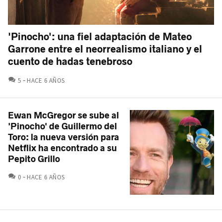
'Pinocho': una fiel adaptación de Mateo
Garrone entre el neorrealismo italiano y el
cuento de hadas tenebroso
COMENTARIOS
5
HACE 6 AÑOS
Ewan McGregor se sube al
'Pinocho' de Guillermo del
Toro: la nueva versión para
Netflix ha encontrado a su
Pepito Grillo
COMENTARIOS
0
HACE 6 AÑOS