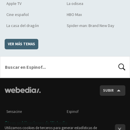
Apple TV
La odisea
Cine español
HBO Max
La casa del dragón
Spider-man: Brand New Day
VER MÁS TEMAS
BUSCA
SUBIR
Sensacine
Espinof
Otras publicaciones de Webedia
Utilizamos cookies de terceros para generar estadísticas de