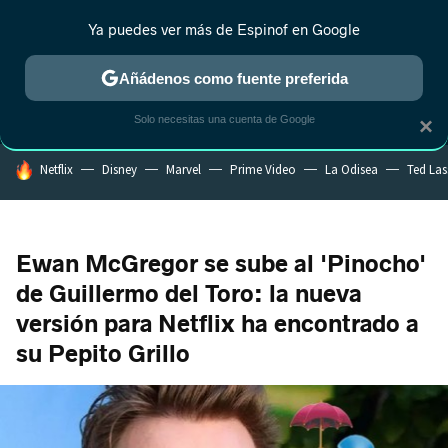
Ya puedes ver más de Espinof en Google
MENÚ
NUEVO
Añádenos como fuente preferida
CRÍTICA
ESTRENOS
REALITY
ANIME
RANKINGS CINE
RA
Solo necesitas una cuenta de Google
×
HOY SE HABLA DE
Netflix
Disney
Marvel
Prime Video
La Odisea
Ted La
Ewan McGregor se sube al 'Pinocho'
de Guillermo del Toro: la nueva
versión para Netflix ha encontrado a
su Pepito Grillo