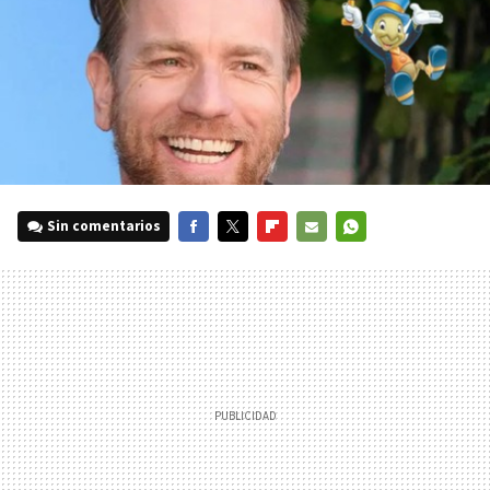
Sin comentarios
FACEBOOK
TWITTER
FLIPBOARD
E-
WHATSAPP
MAIL