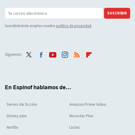
SUSCRIBIR
Suscribiéndote aceptas nuestra
política de privacidad
Síguenos
Twit
Face
Yout
Inst
RSS
Flip
ter
boo
ube
agra
boar
k
m
d
En Espinof hablamos de...
Series de ficción
Amazon Prime Video
Disney plus
Movistar Plus
Netflix
Listas