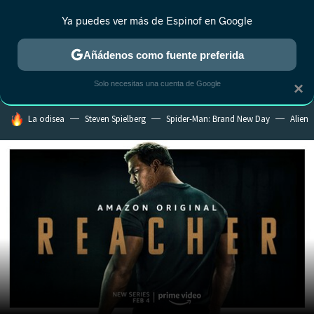
Ya puedes ver más de Espinof en Google
CRÍTICA
ESTRENOS
REALITY
ANIME
RANKINGS CINE
RA
Añádenos como fuente preferida
Solo necesitas una cuenta de Google
×
HOY SE HABLA DE
La odisea
Steven Spielberg
Spider-Man: Brand New Day
Alien