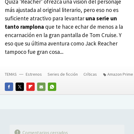
Quizá 'Reacher' ofrezca una visión del personaje
más ajustada al original literario, pero eso no es
suficiente atractivo para levantar
una serie un
tanto ramplona
que te hace echar de menos a la
encarnación en la gran pantalla de Tom Cruise. Y
eso que su última aventura como Jack Reacher
tampoco fue gran cosa...
TEMAS
Estrenos
Series de ficción
Críticas
Amazon Prime 
FACEBOOK
TWITTER
FLIPBOARD
E-
WHATSAPP
MAIL
Comentarios cerrados