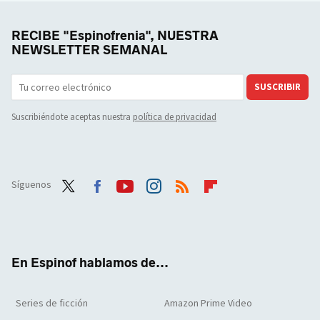
RECIBE "Espinofrenia", NUESTRA
NEWSLETTER SEMANAL
SUSCRIBIR
Suscribiéndote aceptas nuestra
política de privacidad
Síguenos
Twit
Face
Yout
Inst
RSS
Flip
ter
boo
ube
agra
boar
k
m
d
En Espinof hablamos de...
Series de ficción
Amazon Prime Video