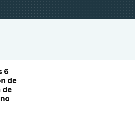
s 6
ón de
n de
 no