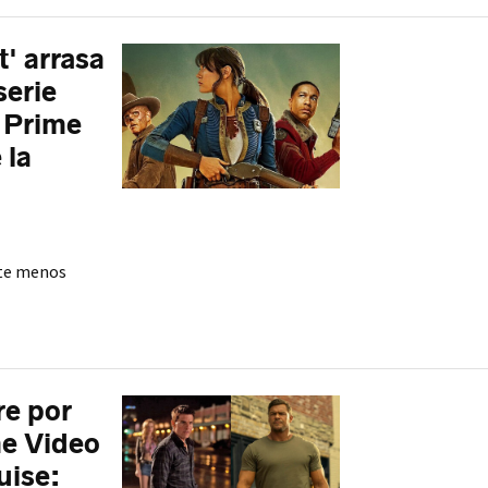
' arrasa
serie
e Prime
 la
nte menos
re por
me Video
uise: