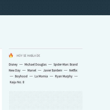
HOY SE HABLA DE
Disney
Michael Douglas
Spider-Man: Brand
New Day
Marvel
Javier Bardem
Netflix
Boyhood
La Momia
Ryan Murphy
Kaiju No. 8