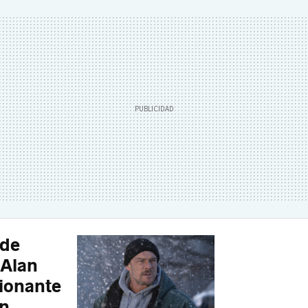
 de
 Alan
ionante
en