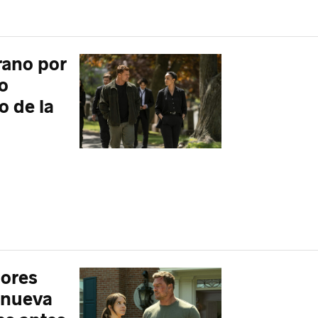
rano por
o
o de la
dores
renueva