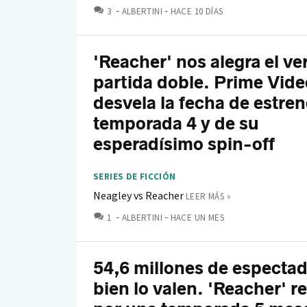
COMENTARIOS
3
ALBERTINI
HACE 10 DÍAS
'Reacher' nos alegra el ve
partida doble. Prime Vide
desvela la fecha de estren
temporada 4 y de su
esperadísimo spin-off
SERIES DE FICCIÓN
Neagley vs Reacher
LEER MÁS »
COMENTARIOS
1
ALBERTINI
HACE UN MES
54,6 millones de especta
bien lo valen. 'Reacher' 