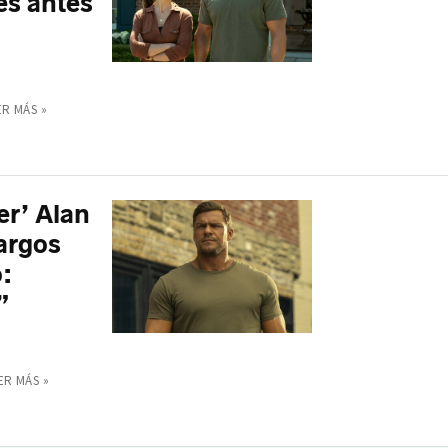
es antes
ER MÁS »
er’ Alan
argos
o:
”
ER MÁS »