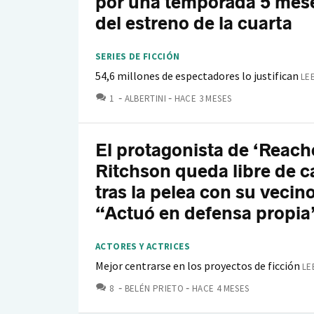
por una temporada 5 mes
del estreno de la cuarta
SERIES DE FICCIÓN
54,6 millones de espectadores lo justifican
LE
COMENTARIOS
1
ALBERTINI
HACE 3 MESES
El protagonista de ‘Reach
Ritchson queda libre de c
tras la pelea con su vecin
“Actuó en defensa propia
ACTORES Y ACTRICES
Mejor centrarse en los proyectos de ficción
LE
COMENTARIOS
8
BELÉN PRIETO
HACE 4 MESES