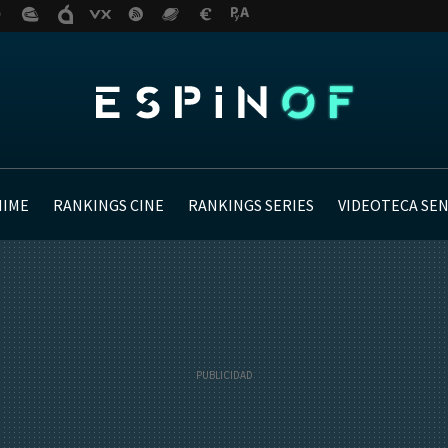
NIME
RANKINGS CINE
RANKINGS SERIES
VIDEOTECA SE