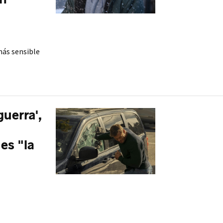
más sensible
uerra',
es "la