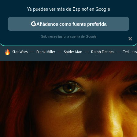
Ya puedes ver más de Espinof en Google
CRÍTICA
ESTRENOS
REALITY
ANIME
RANKINGS CINE
RA
Añádenos como fuente preferida
Solo necesitas una cuenta de Google
×
HOY SE HABLA DE
Star Wars
Frank Miller
Spider-Man
Ralph Fiennes
Ted Las