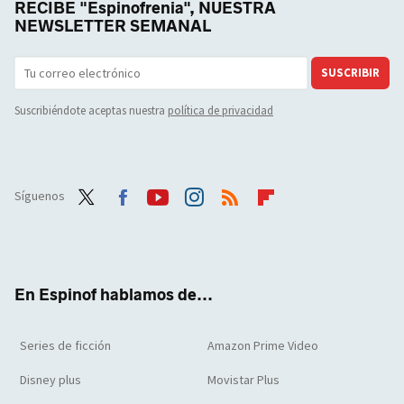
RECIBE "Espinofrenia", NUESTRA
NEWSLETTER SEMANAL
SUSCRIBIR
Suscribiéndote aceptas nuestra
política de privacidad
Síguenos
Twit
Face
Yout
Inst
RSS
Flip
ter
boo
ube
agra
boar
k
m
d
En Espinof hablamos de...
Series de ficción
Amazon Prime Video
Disney plus
Movistar Plus