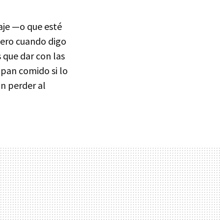
aje —o que esté
iero cuando digo
es que dar con las
s pan comido si lo
n perder al