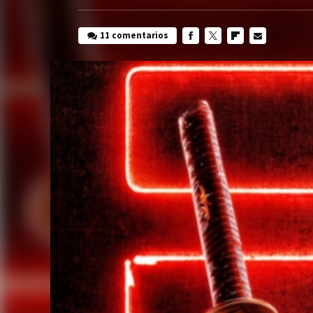
11 comentarios
FACEBOOK
TWITTER
FLIPBOARD
E-
MAIL