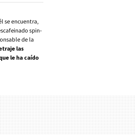
él se encuentra,
escafeinado spin-
nsable de la
traje las
que le ha caído