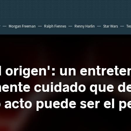
y
Morgan Freeman
Ralph Fiennes
Renny Harlin
Star Wars
Te
 New Day
l origen': un entret
ente cuidado que d
 acto puede ser el 