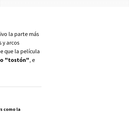
tivo la parte más
s y arcos
e que la película
 o "tostón"
, e
rs como la