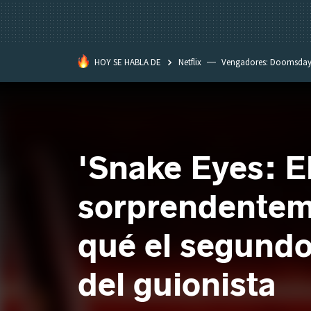
HOY SE HABLA DE
Netflix
Vengadores: Doomsda
Classroom
Spider-Man: Brand
'Snake Eyes: E
sorprendentem
qué el segundo
del guionista