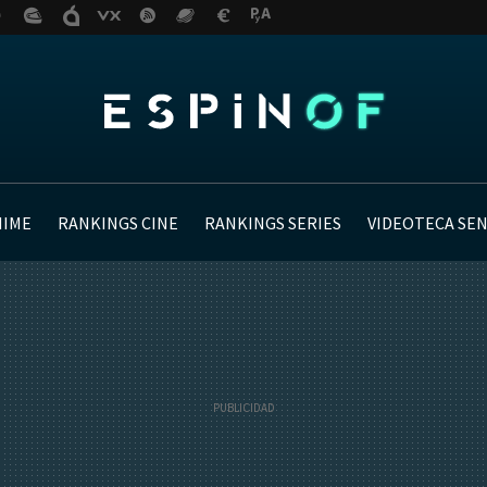
NIME
RANKINGS CINE
RANKINGS SERIES
VIDEOTECA SE