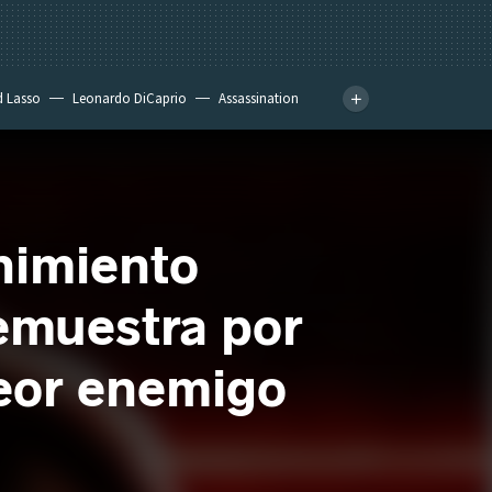
d Lasso
Leonardo DiCaprio
Assassination
enimiento
emuestra por
peor enemigo