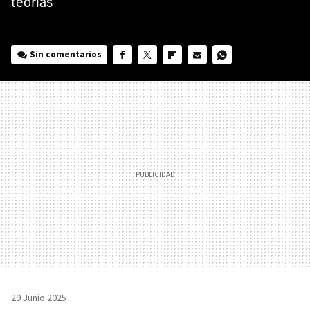
teorías
Sin comentarios
FACEBOOK
TWITTER
FLIPBOARD
E-
WHATSAPP
MAIL
29 Junio 2025