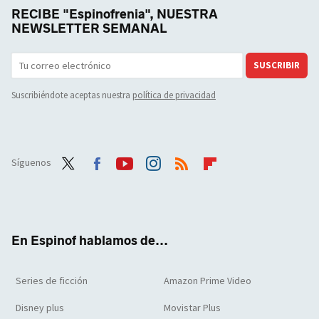
RECIBE "Espinofrenia", NUESTRA
NEWSLETTER SEMANAL
SUSCRIBIR
Suscribiéndote aceptas nuestra
política de privacidad
Síguenos
Twit
Face
Yout
Inst
RSS
Flip
ter
boo
ube
agra
boar
k
m
d
En Espinof hablamos de...
Series de ficción
Amazon Prime Video
Disney plus
Movistar Plus