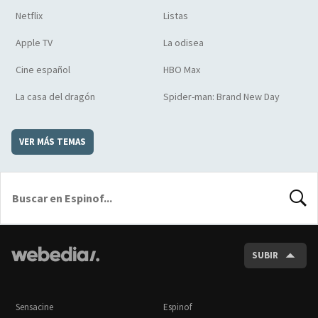
Netflix
Listas
Apple TV
La odisea
Cine español
HBO Max
La casa del dragón
Spider-man: Brand New Day
VER MÁS TEMAS
BUSCA
SUBIR
Sensacine
Espinof