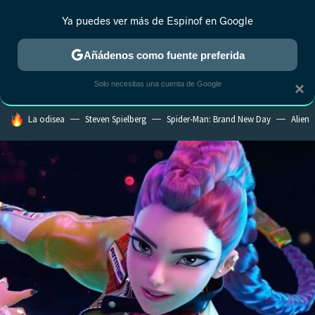
Ya puedes ver más de Espinof en Google
CRÍTICA
ESTRENOS
REALITY
ANIME
RANKINGS CINE
RA
Añádenos como fuente preferida
Solo necesitas una cuenta de Google
×
HOY SE HABLA DE
La odisea
Steven Spielberg
Spider-Man: Brand New Day
Alien