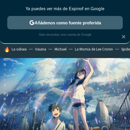
Ya puedes ver más de Espinof en Google
MENÚ
NUEVO
Añádenos como fuente preferida
CRÍTICA
ESTRENOS
REALITY
ANIME
RANKINGS CINE
RA
Solo necesitas una cuenta de Google
×
HOY SE HABLA DE
La odisea
Vaiana
Michael
La Momia de Lee Cronin
Spide