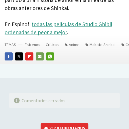
obras anteriores de Shinkai.
En Espinof:
todas las películas de Studio Ghibli
ordenadas de peor a mejor
.
TEMAS
Estrenos
Críticas
Anime
Makoto Shinkai
Cr
FACEBOOK
TWITTER
FLIPBOARD
E-
WHATSAPP
MAIL
Comentarios cerrados
VER
8 COMENTARIOS