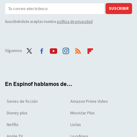
SUSCRIBIR
Suscribiéndote aceptas nuestra
política de privacidad
Síguenos
Twit
Face
Yout
Inst
RSS
Flip
ter
boo
ube
agra
boar
k
m
d
En Espinof hablamos de...
Series de ficción
Amazon Prime Video
Disney plus
Movistar Plus
Netflix
Listas
Apple TV
La odisea