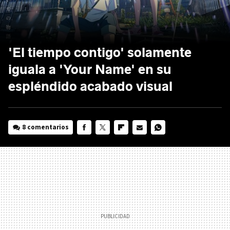
'El tiempo contigo' solamente
iguala a 'Your Name' en su
espléndido acabado visual
8 comentarios
FACEBOOK
TWITTER
FLIPBOARD
E-
WHATSAPP
MAIL