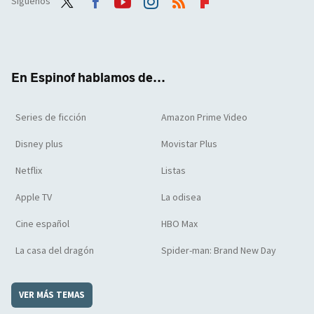
Síguenos
Twit
Face
Yout
Inst
RSS
Flip
ter
boo
ube
agra
boar
k
m
d
En Espinof hablamos de...
Series de ficción
Amazon Prime Video
Disney plus
Movistar Plus
Netflix
Listas
Apple TV
La odisea
Cine español
HBO Max
La casa del dragón
Spider-man: Brand New Day
VER MÁS TEMAS