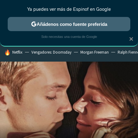
Ya puedes ver más de Espinof en Google
CRÍTICA
ESTRENOS
REALITY
ANIME
RANKINGS CINE
RA
Añádenos como fuente preferida
Solo necesitas una cuenta de Google
×
HOY SE HABLA DE
Netflix
Vengadores: Doomsday
Morgan Freeman
Ralph Fienn