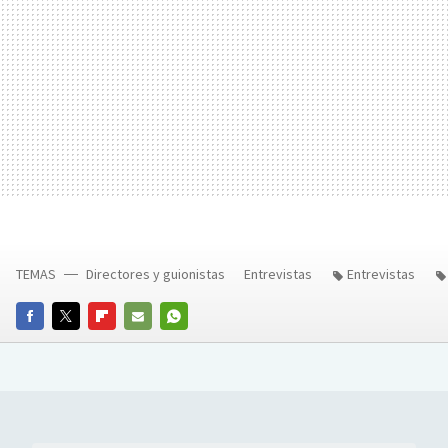
TEMAS
Directores y guionistas
Entrevistas
Entrevistas
FACEBOOK
TWITTER
FLIPBOARD
E-
WHATSAPP
MAIL