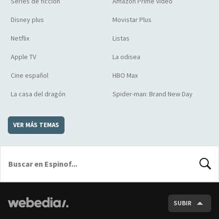
Series de ficción
Amazon Prime Video
Disney plus
Movistar Plus
Netflix
Listas
Apple TV
La odisea
Cine español
HBO Max
La casa del dragón
Spider-man: Brand New Day
VER MÁS TEMAS
BUSCA
SUBIR