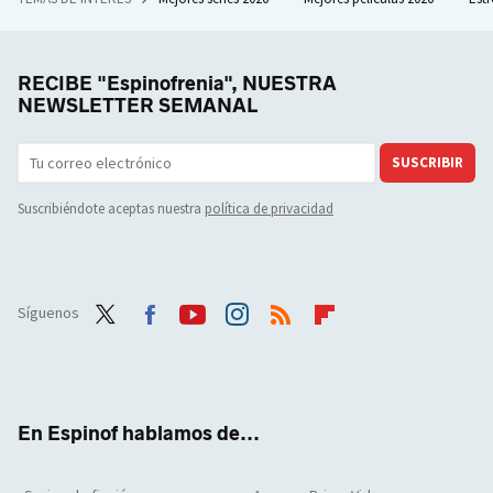
RECIBE "Espinofrenia", NUESTRA
NEWSLETTER SEMANAL
SUSCRIBIR
Suscribiéndote aceptas nuestra
política de privacidad
Síguenos
Twit
Face
Yout
Inst
RSS
Flip
ter
boo
ube
agra
boar
k
m
d
En Espinof hablamos de...