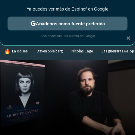
Ya puedes ver más de Espinof en Google
CRÍTICA
ESTRENOS
REALITY
ANIME
RANKINGS CINE
RA
Añádenos como fuente preferida
Solo necesitas una cuenta de Google
×
HOY SE HABLA DE
La odisea
Steven Spielberg
Nicolas Cage
Las guerreras K-Pop