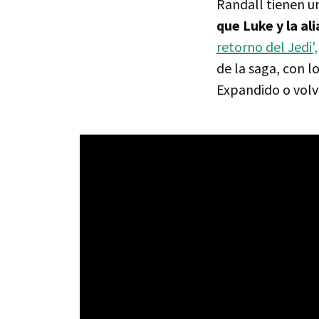
Randall tienen u
que Luke y la al
retorno del Jedi',
de la saga, con l
Expandido o volver