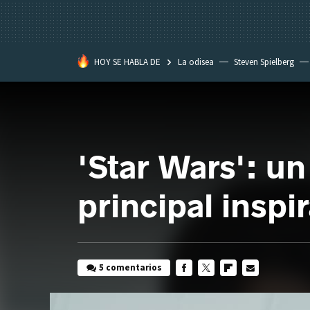
HOY SE HABLA DE
La odisea
Steven Spielberg
Kimetsu no Yaiba
'Star Wars': un
principal inspi
5 comentarios
FACEBOOK
TWITTER
FLIPBOARD
E-
MAIL