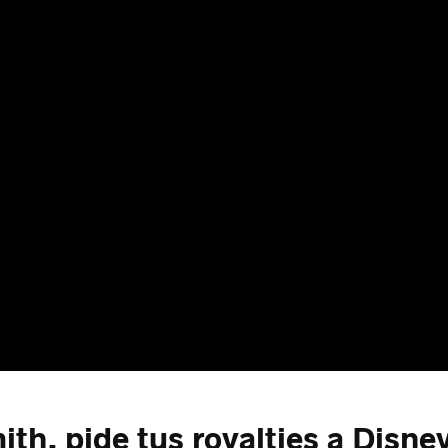
ith, pide tus royalties a Disne