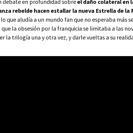
n debate en profundidad sobre
el daño colateral en 
ianza rebelde hacen estallar la nueva Estrella de l
lo que aludía a un mundo fan que no esperaba más ser
o que la obsesión por la franquicia se limitaba a las no
 la trilogía una y otra vez, y darle vueltas a su realid