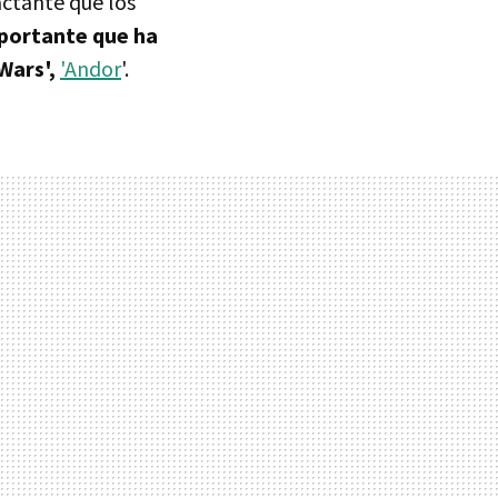
actante que los
mportante que ha
Wars',
'Andor
'.