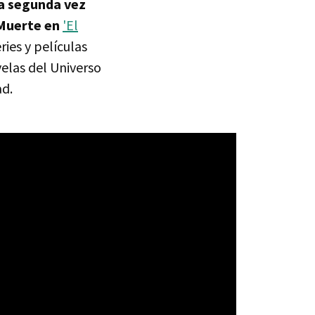
la segunda vez
a Muerte en
'El
ies y películas
velas del Universo
ad.