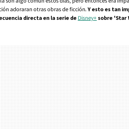
ula son algo común estos días, pero entonces era imp
ción adoraran otras obras de ficción.
Y esto es tan i
cuencia directa en la serie de
Disney+
sobre 'Star 