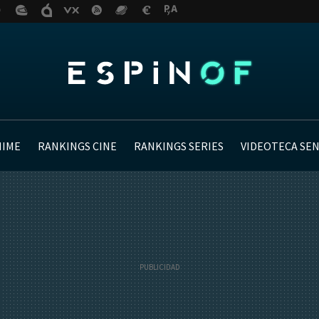
NIME
RANKINGS CINE
RANKINGS SERIES
VIDEOTECA SE