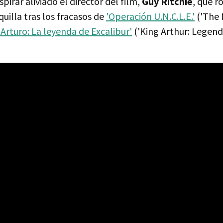
irar aliviado el director del film,
Guy Ritchie
, que r
uilla tras los fracasos de
'Operación U.N.C.L.E.'
('The
 Arturo: La leyenda de Excalibur'
('King Arthur: Legend