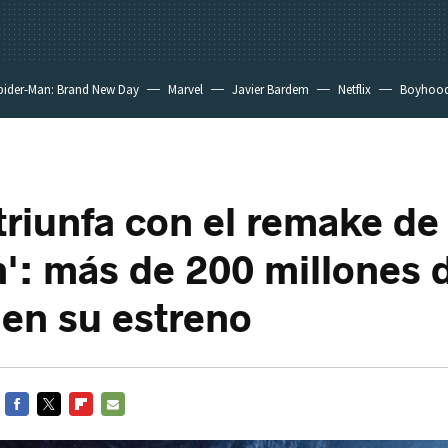
pider-Man: Brand New Day
Marvel
Javier Bardem
Netflix
Boyhoo
triunfa con el remake de
n': más de 200 millones 
 en su estreno
FACEBOOK
TWITTER
FLIPBOARD
E-