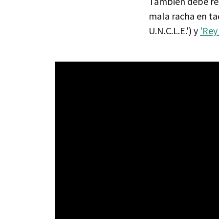
También debe resp
mala racha en taq
U.N.C.L.E.') y
'Rey