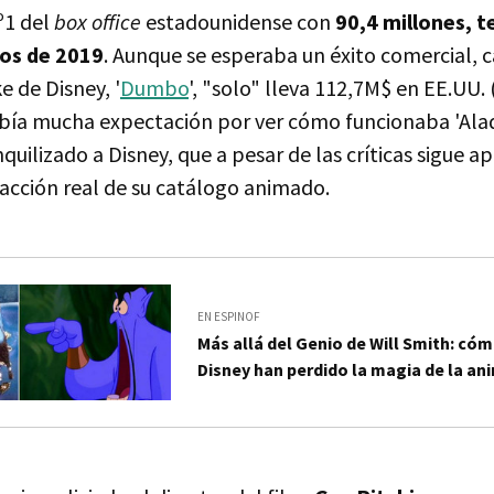
nº1 del
box office
estadounidense con
90,4 millones, t
mos de 2019
. Aunque se esperaba un éxito comercial, 
e de Disney, '
Dumbo
', "solo" lleva 112,7M$ en EE.UU.
bía mucha expectación por ver cómo funcionaba 'Aladdi
uilizado a Disney, que a pesar de las críticas sigue a
acción real de su catálogo animado.
EN ESPINOF
Más allá del Genio de Will Smith: có
Disney han perdido la magia de la an