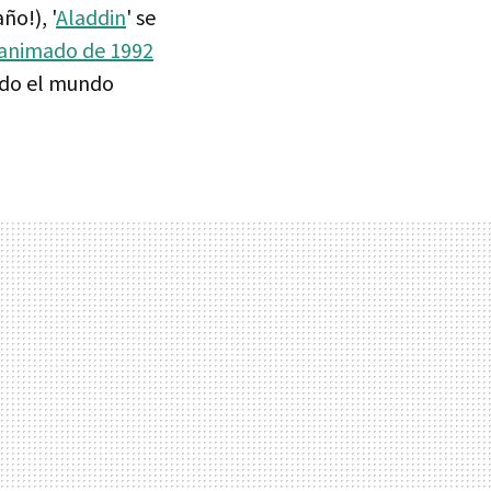
ño!), '
Aladdin
' se
 animado de 1992
odo el mundo