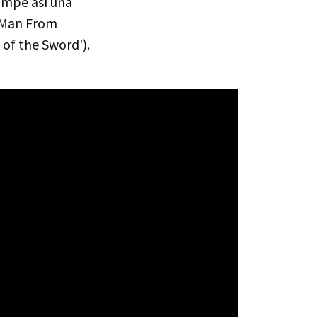
ompe así una
 Man From
 of the Sword').