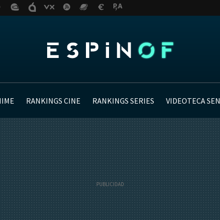
NIME
RANKINGS CINE
RANKINGS SERIES
VIDEOTECA SE