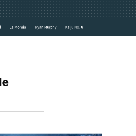
d
La Momia
Ryan Murphy
Kaiju No. 8
de