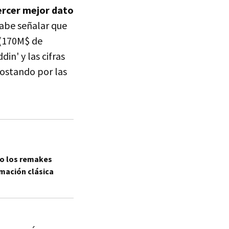
ercer mejor dato
cabe señalar que
 (170M$ de
n' y las cifras
postando por las
mo los remakes
imación clásica