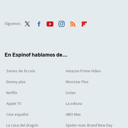
Síguenos
Twit
Face
Yout
Inst
RSS
Flip
ter
boo
ube
agra
boar
k
m
d
En Espinof hablamos de...
Series de ficción
Amazon Prime Video
Disney plus
Movistar Plus
Netflix
Listas
Apple TV
La odisea
Cine español
HBO Max
La casa del dragón
Spider-man: Brand New Day