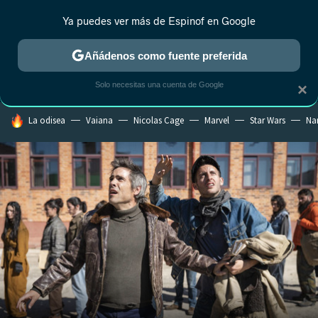
Ya puedes ver más de Espinof en Google
CRÍTICA
ESTRENOS
REALITY
ANIME
RANKINGS CINE
RA
Añádenos como fuente preferida
Solo necesitas una cuenta de Google
×
HOY SE HABLA DE
La odisea
Vaiana
Nicolas Cage
Marvel
Star Wars
Na