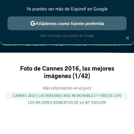
Ya puedes ver más de Espinof en Google
Añádenos como fuente preferida
MENÚ
NUEVO
×
Solo necesitas una cuenta de Google
CRÍTICA
ESTRENOS
REALITY
ANIME
RANKINGS CINE
RA
Foto de Cannes 2016, las mejores
imágenes (1/42)
Más información en el post
CANNES 2016 | LAS IMÁGENES MÁS MEMORABLES Y VÍDEOS CON
LOS MEJORES MOMENTOS DE LA 69ª EDICIÓN