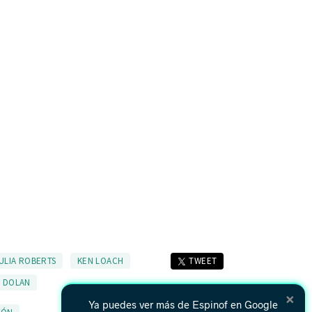
ULIA ROBERTS
KEN LOACH
TWEET
R DOLAN
×
Ya puedes ver más de Espinof en Google