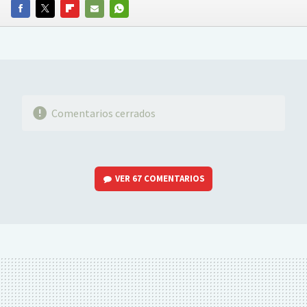
FACEBOOK
TWITTER
FLIPBOARD
E-
WHATSAPP
MAIL
Comentarios cerrados
VER
67 COMENTARIOS