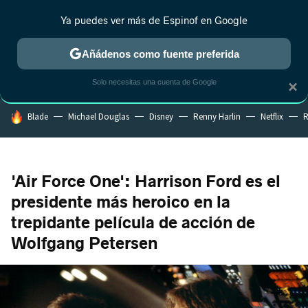
Ya puedes ver más de Espinof en Google
MENÚ
NUEVO
Añádenos como fuente preferida
CRÍTICA
ESTRENOS
REALITY
ANIME
RANKINGS CINE
RA
Solo necesitas una cuenta de Google
×
HOY SE HABLA DE
Blade
Michael Douglas
Disney
Renny Harlin
Netflix
R
'Air Force One': Harrison Ford es el
presidente más heroico en la
trepidante película de acción de
Wolfgang Petersen