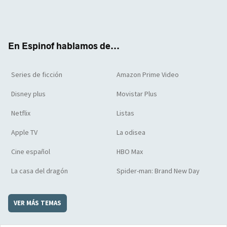
Twit
Face
Yout
Inst
RSS
Flip
ter
boo
ube
agra
boar
k
m
d
En Espinof hablamos de...
Series de ficción
Amazon Prime Video
Disney plus
Movistar Plus
Netflix
Listas
Apple TV
La odisea
Cine español
HBO Max
La casa del dragón
Spider-man: Brand New Day
VER MÁS TEMAS