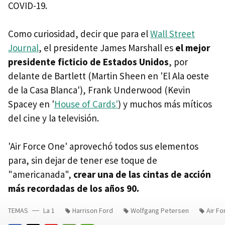
COVID-19.
Como curiosidad, decir que para el
Wall Street
Journal
, el presidente James Marshall es
el mejor
presidente ficticio de Estados Unidos
, por
delante de Bartlett (Martin Sheen en 'El Ala oeste
de la Casa Blanca'), Frank Underwood (Kevin
Spacey en '
House of Cards'
) y muchos más míticos
del cine y la televisión.
'Air Force One' aprovechó todos sus elementos
para, sin dejar de tener ese toque de
"americanada",
crear una de las cintas de acción
más recordadas de los años 90.
TEMAS
La 1
Harrison Ford
Wolfgang Petersen
Air F