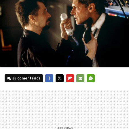
95 comentarios
FACEBOOK
TWITTER
FLIPBOARD
E-
WHATSAPP
MAIL