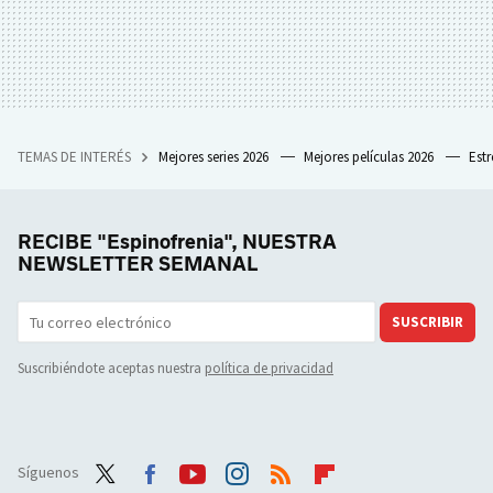
TEMAS DE INTERÉS
Mejores series 2026
Mejores películas 2026
Est
RECIBE "Espinofrenia", NUESTRA
NEWSLETTER SEMANAL
SUSCRIBIR
Suscribiéndote aceptas nuestra
política de privacidad
Síguenos