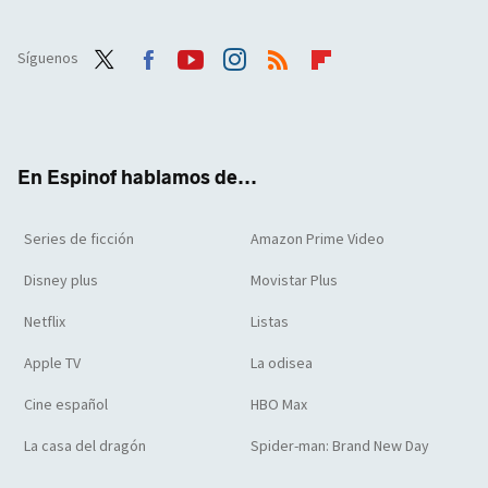
Síguenos
Twit
Face
Yout
Inst
RSS
Flip
ter
boo
ube
agra
boar
k
m
d
En Espinof hablamos de...
Series de ficción
Amazon Prime Video
Disney plus
Movistar Plus
Netflix
Listas
Apple TV
La odisea
Cine español
HBO Max
La casa del dragón
Spider-man: Brand New Day