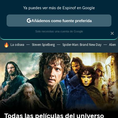
Ya puedes ver más de Espinof en Google
MENÚ
NUEVO
Añádenos como fuente preferida
CRÍTICA
ESTRENOS
REALITY
ANIME
RANKINGS CINE
RA
Solo necesitas una cuenta de Google
×
HOY SE HABLA DE
La odisea
Steven Spielberg
Spider-Man: Brand New Day
Alien
Todas las películas del universo