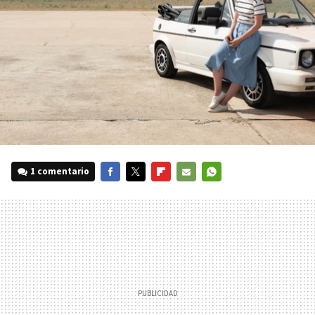
1 comentario
FACEBOOK
TWITTER
FLIPBOARD
E-
WHATSAPP
MAIL