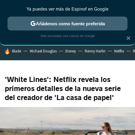
Ya puedes ver más de Espinof en Google
MENÚ
NUEVO
Añádenos como fuente preferida
CRÍTICA
ESTRENOS
REALITY
ANIME
RANKINGS CINE
RA
Solo necesitas una cuenta de Google
×
HOY SE HABLA DE
Blade
Michael Douglas
Disney
Renny Harlin
Netflix
R
'White Lines': Netflix revela los
primeros detalles de la nueva serie
del creador de 'La casa de papel'