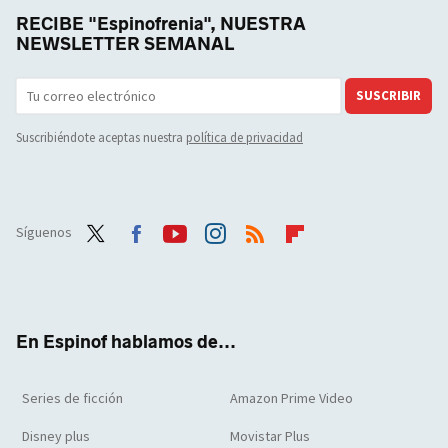
RECIBE "Espinofrenia", NUESTRA
NEWSLETTER SEMANAL
SUSCRIBIR
Suscribiéndote aceptas nuestra
política de privacidad
Síguenos
Twit
Face
Yout
Inst
RSS
Flip
ter
boo
ube
agra
boar
k
m
d
En Espinof hablamos de...
Series de ficción
Amazon Prime Video
Disney plus
Movistar Plus