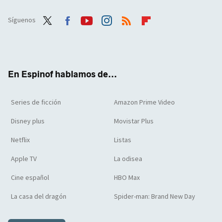
Síguenos
Twit
Face
Yout
Inst
RSS
Flip
ter
boo
ube
agra
boar
k
m
d
En Espinof hablamos de...
Series de ficción
Amazon Prime Video
Disney plus
Movistar Plus
Netflix
Listas
Apple TV
La odisea
Cine español
HBO Max
La casa del dragón
Spider-man: Brand New Day