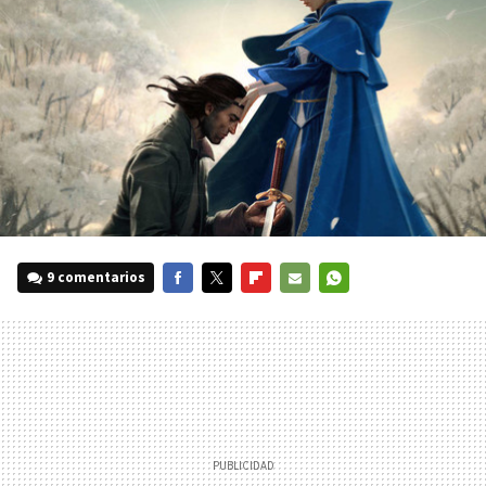
9 comentarios
FACEBOOK
TWITTER
FLIPBOARD
E-
WHATSAPP
MAIL