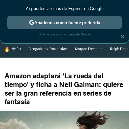
Ya puedes ver más de Espinof en Google
CRÍTICA
ESTRENOS
REALITY
ANIME
RANKINGS CINE
RA
Añádenos como fuente preferida
Solo necesitas una cuenta de Google
×
HOY SE HABLA DE
Netflix
Vengadores: Doomsday
Morgan Freeman
Ralph Fienn
Amazon adaptará 'La rueda del
tiempo' y ficha a Neil Gaiman: quiere
ser la gran referencia en series de
fantasía