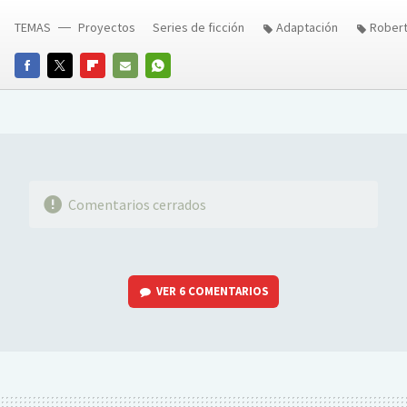
TEMAS
Proyectos
Series de ficción
Adaptación
Robert
FACEBOOK
TWITTER
FLIPBOARD
E-
WHATSAPP
MAIL
Comentarios cerrados
VER
6 COMENTARIOS