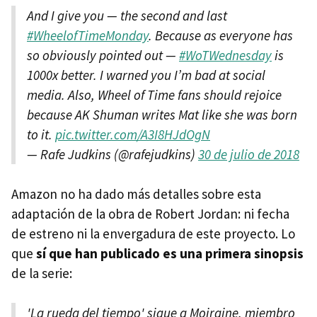
And I give you — the second and last
#WheelofTimeMonday
. Because as everyone has
so obviously pointed out —
#WoTWednesday
is
1000x better. I warned you I’m bad at social
media. Also, Wheel of Time fans should rejoice
because AK Shuman writes Mat like she was born
to it.
pic.twitter.com/A3I8HJdOgN
— Rafe Judkins (@rafejudkins)
30 de julio de 2018
Amazon no ha dado más detalles sobre esta
adaptación de la obra de Robert Jordan: ni fecha
de estreno ni la envergadura de este proyecto. Lo
que
sí que han publicado es una primera sinopsis
de la serie:
'La rueda del tiempo' sigue a Moiraine, miembro