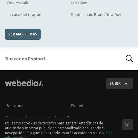
Cine español
HBO Max
La casa del dragón
Spider-man: Brand New Day
VER MÁS TEMAS
BUSCA
SUBIR
Sensacine
Espinof
Otras publicaciones de Webedia
Utilizamos cookies de terceros para generar estadísticas de
audiencia y mostrar publicidad personalizada analizando tu
navegación. Si sigues navegando estarás aceptando su uso.
Más
información