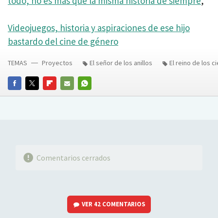
todo, no es más que la misma historia de siempre
,
Videojuegos, historia y aspiraciones de ese hijo
bastardo del cine de género
TEMAS
Proyectos
El señor de los anillos
El reino de los c
FACEBOOK
TWITTER
FLIPBOARD
E-
WHATSAPP
MAIL
Comentarios cerrados
VER
42 COMENTARIOS