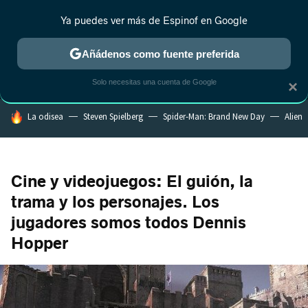
Ya puedes ver más de Espinof en Google
MENÚ
NUEVO
Añádenos como fuente preferida
CRÍTICA
ESTRENOS
REALITY
ANIME
RANKINGS CINE
RA
Solo necesitas una cuenta de Google
×
HOY SE HABLA DE
La odisea
Steven Spielberg
Spider-Man: Brand New Day
Alien
Cine y videojuegos: El guión, la
trama y los personajes. Los
jugadores somos todos Dennis
Hopper