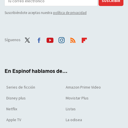
SUSCRIBIR
Suscribiéndote aceptas nuestra
política de privacidad
Síguenos
Twit
Face
Yout
Inst
RSS
Flip
ter
boo
ube
agra
boar
k
m
d
En Espinof hablamos de...
Series de ficción
Amazon Prime Video
Disney plus
Movistar Plus
Netflix
Listas
Apple TV
La odisea