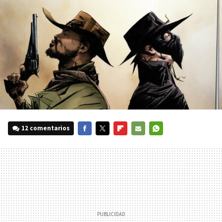
12 comentarios
FACEBOOK
TWITTER
FLIPBOARD
E-
WHATSAPP
MAIL