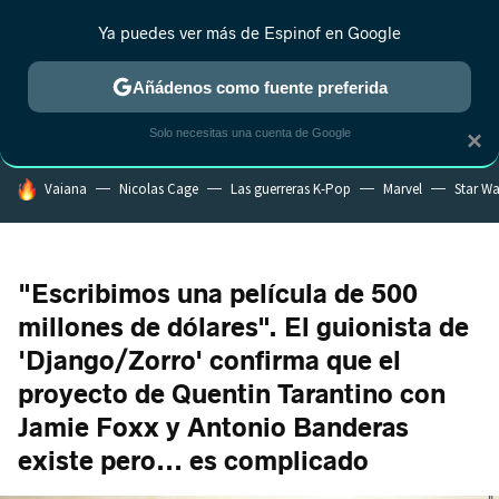
Ya puedes ver más de Espinof en Google
CRÍTICA
ESTRENOS
REALITY
ANIME
RANKINGS CINE
RA
Añádenos como fuente preferida
Solo necesitas una cuenta de Google
×
HOY SE HABLA DE
Vaiana
Nicolas Cage
Las guerreras K-Pop
Marvel
Star Wa
"Escribimos una película de 500
millones de dólares". El guionista de
'Django/Zorro' confirma que el
proyecto de Quentin Tarantino con
Jamie Foxx y Antonio Banderas
existe pero... es complicado