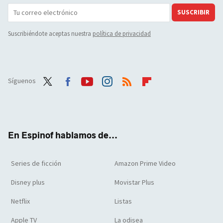
SUSCRIBIR
Suscribiéndote aceptas nuestra
política de privacidad
Síguenos
Twit
Face
Yout
Inst
RSS
Flip
ter
boo
ube
agra
boar
k
m
d
En Espinof hablamos de...
Series de ficción
Amazon Prime Video
Disney plus
Movistar Plus
Netflix
Listas
Apple TV
La odisea