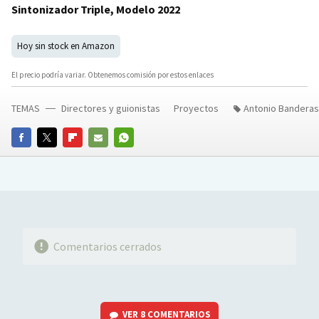
Sintonizador Triple, Modelo 2022
Hoy sin stock en Amazon
El precio podría variar. Obtenemos comisión por estos enlaces
TEMAS
Directores y guionistas
Proyectos
Antonio Banderas
FACEBOOK
TWITTER
FLIPBOARD
E-
WHATSAPP
MAIL
Comentarios cerrados
VER
8 COMENTARIOS