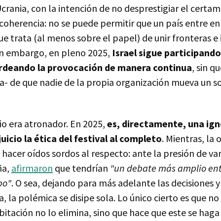
crania, con la intención de no desprestigiar el certa
coherencia: no se puede permitir que un país entre en
e trata (al menos sobre el papel) de unir fronteras e i
in embargo, en pleno 2025,
Israel sigue participand
rdeando la provocación de manera continua
, sin q
a- de que nadie de la propia organización mueva un s
cio era atronador. En 2025,
es, directamente, una ig
uicio la ética del festival al completo
. Mientras, la
acer oídos sordos al respecto: ante la presión de var
ña,
afirmaron
que tendrían
"un debate más amplio en
po"
. O sea, dejando para más adelante las decisiones 
 la polémica se disipe sola. Lo único cierto es que no
bitación no lo elimina, sino que hace que este se hag