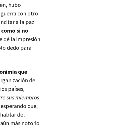
men, hubo
 guerra con otro
ncitar a la paz
o como si no
ue dé la impresión
olo dedo para
nonimia que
 organización del
ios países,
tre sus miembros
y esperando que,
 hablar del
a aún más notorio.