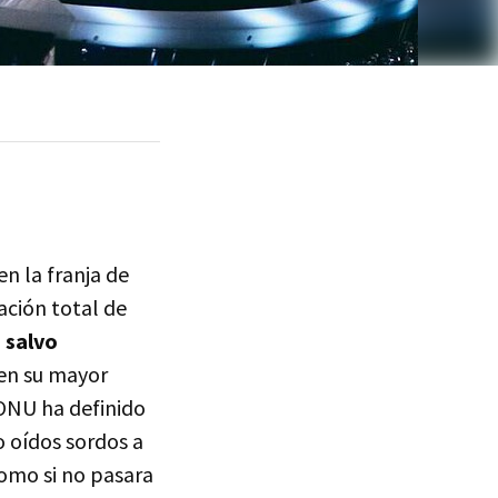
en la franja de
ación total de
 salvo
en su mayor
 ONU ha definido
o oídos sordos a
como si no pasara