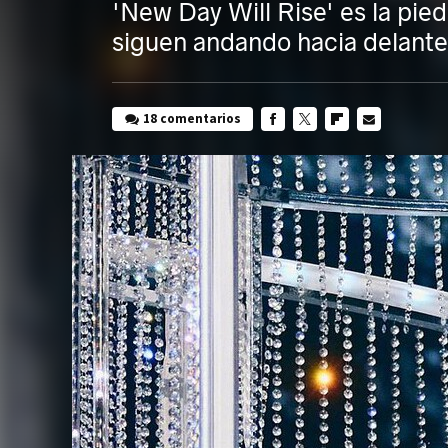
'New Day Will Rise' es la pied
siguen andando hacia delante
18 comentarios
FACEBOOK
TWITTER
FLIPBOARD
E-
MAIL