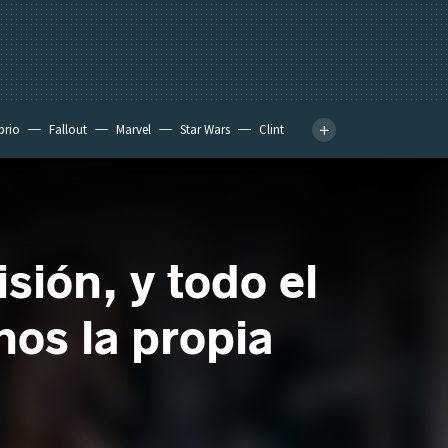
prio
Fallout
Marvel
Star Wars
Clint
sión, y todo el
os la propia