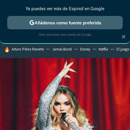
Ya puedes ver más de Espinof en Google
CRÍTICA
ESTRENOS
REALITY
ANIME
RANKINGS CINE
RA
Añádenos como fuente preferida
Solo necesitas una cuenta de Google
×
HOY SE HABLA DE
Arturo Pérez-Reverte
James Bond
Disney
Netflix
El juego