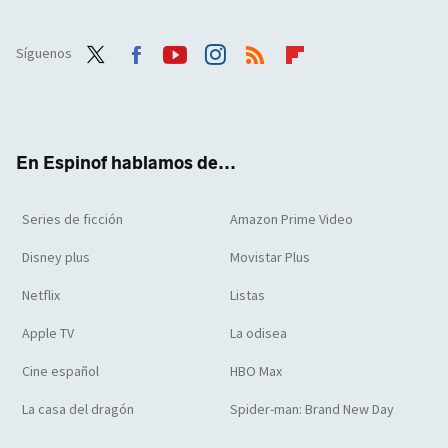
Síguenos
Twit
Face
Yout
Inst
RSS
Flip
ter
boo
ube
agra
boar
k
m
d
En Espinof hablamos de...
Series de ficción
Amazon Prime Video
Disney plus
Movistar Plus
Netflix
Listas
Apple TV
La odisea
Cine español
HBO Max
La casa del dragón
Spider-man: Brand New Day