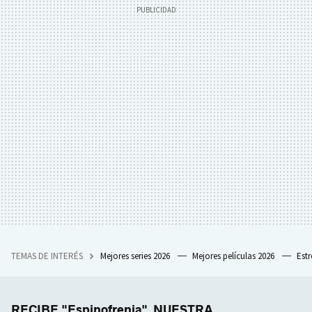
TEMAS DE INTERÉS
Mejores series 2026
Mejores películas 2026
Est
RECIBE "Espinofrenia", NUESTRA