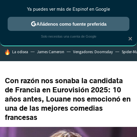
Ya puedes ver más de Espinof en Google
MENÚ
NUEVO
Añádenos como fuente preferida
CRÍTICA
ESTRENOS
REALITY
ANIME
RANKINGS CINE
RA
Solo necesitas una cuenta de Google
×
HOY SE HABLA DE
La odisea
James Cameron
Vengadores: Doomsday
Spider-M
Con razón nos sonaba la candidata
de Francia en Eurovisión 2025: 10
años antes, Louane nos emocionó en
una de las mejores comedias
francesas