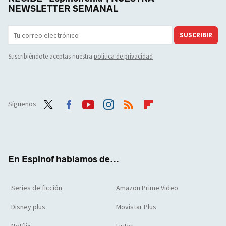
NEWSLETTER SEMANAL
SUSCRIBIR
Suscribiéndote aceptas nuestra
política de privacidad
Síguenos
Twit
Face
Yout
Inst
RSS
Flip
ter
boo
ube
agra
boar
k
m
d
En Espinof hablamos de...
Series de ficción
Amazon Prime Video
Disney plus
Movistar Plus
Netflix
Listas