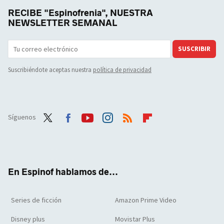
RECIBE "Espinofrenia", NUESTRA
NEWSLETTER SEMANAL
SUSCRIBIR
Suscribiéndote aceptas nuestra
política de privacidad
Síguenos
Twit
Face
Yout
Inst
RSS
Flip
ter
boo
ube
agra
boar
k
m
d
En Espinof hablamos de...
Series de ficción
Amazon Prime Video
Disney plus
Movistar Plus