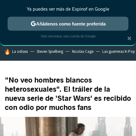
Ya puedes ver más de Espinof en Google
MENÚ
NUEVO
Añádenos como fuente preferida
CRÍTICA
ESTRENOS
REALITY
ANIME
RANKINGS CINE
RA
Solo necesitas una cuenta de Google
×
HOY SE HABLA DE
La odisea
Steven Spielberg
Nicolas Cage
Las guerreras K-Pop
"No veo hombres blancos
heterosexuales". El tráiler de la
nueva serie de 'Star Wars' es recibido
con odio por muchos fans