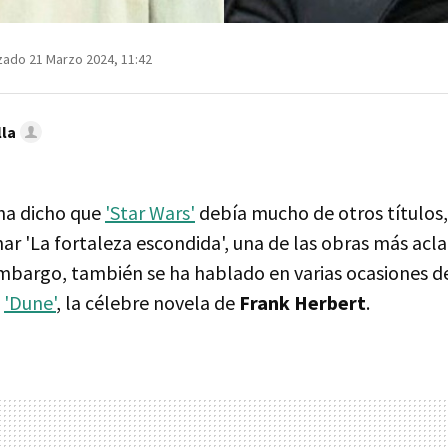
zado 21 Marzo 2024, 11:42
lla
ha dicho que
'Star Wars'
debía mucho de otros títulos,
ar 'La fortaleza escondida', una de las obras más ac
embargo, también se ha hablado en varias ocasiones d
n
'Dune'
, la célebre novela de
Frank Herbert
.