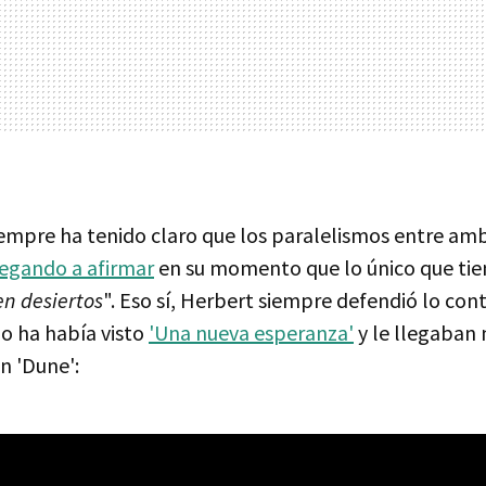
empre ha tenido claro que los paralelismos entre am
legando a afirmar
en su momento que lo único que ti
n desiertos
". Eso sí, Herbert siempre defendió lo cont
o ha había visto
'Una nueva esperanza'
y le llegaban
on 'Dune':