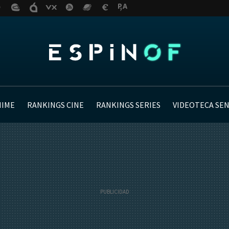
NIME
RANKINGS CINE
RANKINGS SERIES
VIDEOTECA SE