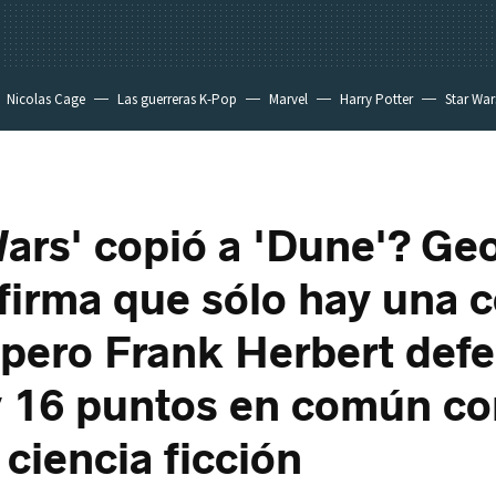
Nicolas Cage
Las guerreras K-Pop
Marvel
Harry Potter
Star War
Wars' copió a 'Dune'? Ge
firma que sólo hay una 
, pero Frank Herbert def
 16 puntos en común co
 ciencia ficción