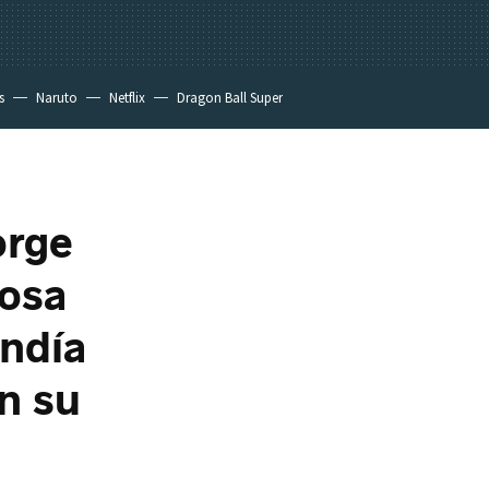
s
Naruto
Netflix
Dragon Ball Super
orge
cosa
endía
n su