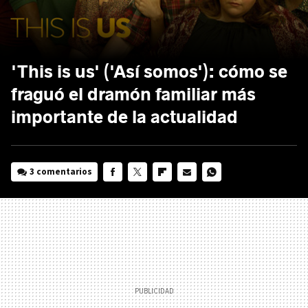
'This is us' ('Así somos'): cómo se
fraguó el dramón familiar más
importante de la actualidad
3 comentarios
FACEBOOK
TWITTER
FLIPBOARD
E-
WHATSAPP
MAIL