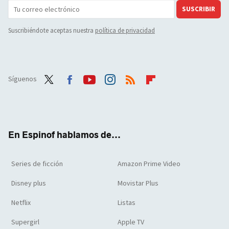
SUSCRIBIR
Suscribiéndote aceptas nuestra
política de privacidad
Síguenos
Twit
Face
Yout
Inst
RSS
Flip
ter
boo
ube
agra
boar
k
m
d
En Espinof hablamos de...
Series de ficción
Amazon Prime Video
Disney plus
Movistar Plus
Netflix
Listas
Supergirl
Apple TV