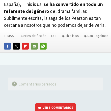
España), 'This is us'
se ha convertido en todo un
referente del género
del drama familiar.
Sublimente escrita, la saga de los Pearson es tan
cercana a nosotros que no podemos dejar de verla.
TEMAS
Series de ficción
La 1
This is us
Dan Fogelman
FACEBOOK
TWITTER
FLIPBOARD
E-
WHATSAPP
MAIL
Comentarios cerrados
VER
3 COMENTARIOS