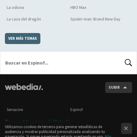
La odisea
HBO Max
La casa del dragón
Spider-man: Brand New Day
VER MÁS TEMAS
BUSCA
SUBIR
Sensacine
Espinof
Otras publicaciones de Webedia
Utilizamos cookies de terceros para generar estadísticas de
audiencia y mostrar publicidad personalizada analizando tu
navegación. Si sigues navegando estarás aceptando su uso.
Más