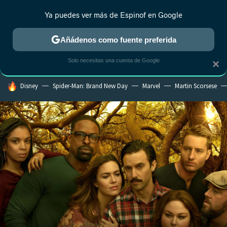
Ya puedes ver más de Espinof en Google
CRÍTICA
ESTRENOS
REALITY
ANIME
RANKINGS CINE
RA
Añádenos como fuente preferida
Solo necesitas una cuenta de Google
×
HOY SE HABLA DE
Disney
Spider-Man: Brand New Day
Marvel
Martin Scorsese