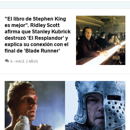
"El libro de Stephen King
es mejor". Ridley Scott
afirma que Stanley Kubrick
destrozó 'El Resplandor' y
explica su conexión con el
final de 'Blade Runner'
COMENTARIOS
6
HACE 2 AÑOS