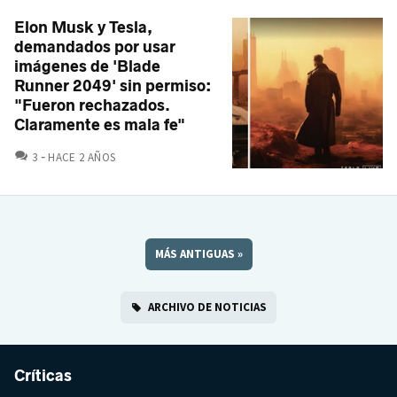
Elon Musk y Tesla,
demandados por usar
imágenes de 'Blade
Runner 2049' sin permiso:
"Fueron rechazados.
Claramente es mala fe"
COMENTARIOS
3
HACE 2 AÑOS
MÁS ANTIGUAS
»
ARCHIVO DE NOTICIAS
Críticas