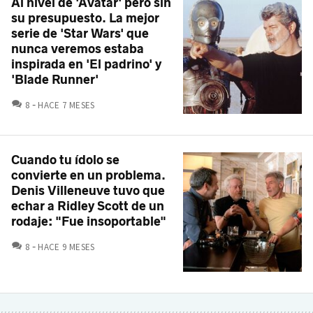
Al nivel de 'Avatar' pero sin
su presupuesto. La mejor
serie de 'Star Wars' que
nunca veremos estaba
inspirada en 'El padrino' y
'Blade Runner'
COMENTARIOS
8
HACE 7 MESES
Cuando tu ídolo se
convierte en un problema.
Denis Villeneuve tuvo que
echar a Ridley Scott de un
rodaje: "Fue insoportable"
COMENTARIOS
8
HACE 9 MESES