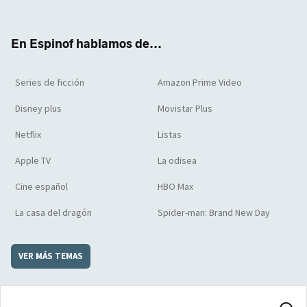
ter
boo
ube
agra
boar
k
m
d
En Espinof hablamos de...
Series de ficción
Amazon Prime Video
Disney plus
Movistar Plus
Netflix
Listas
Apple TV
La odisea
Cine español
HBO Max
La casa del dragón
Spider-man: Brand New Day
VER MÁS TEMAS