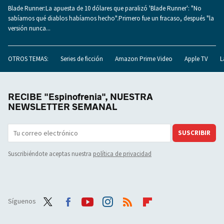
Blade Runner:La apuesta de 10 dólares que paralizó 'Blade Runner': "No
sabíamos qué diablos habíamos hecho".Primero fue un fracaso, después "la
versión nunca...
OTROS TEMAS:
Series de ficción
Amazon Prime Video
Apple TV
L
RECIBE "Espinofrenia", NUESTRA
NEWSLETTER SEMANAL
SUSCRIBIR
Suscribiéndote aceptas nuestra
política de privacidad
Síguenos
Twit
Face
Yout
Inst
RSS
Flip