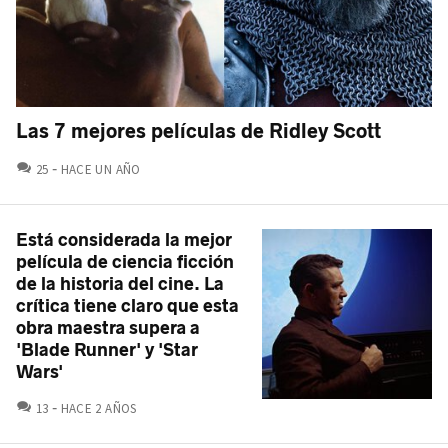
Las 7 mejores películas de Ridley Scott
COMENTARIOS
25
HACE UN AÑO
Está considerada la mejor
película de ciencia ficción
de la historia del cine. La
crítica tiene claro que esta
obra maestra supera a
'Blade Runner' y 'Star
Wars'
COMENTARIOS
13
HACE 2 AÑOS