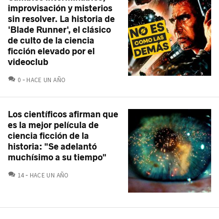
improvisación y misterios
sin resolver. La historia de
'Blade Runner', el clásico
de culto de la ciencia
ficción elevado por el
videoclub
COMENTARIOS
0
HACE UN AÑO
Los científicos afirman que
es la mejor película de
ciencia ficción de la
historia: "Se adelantó
muchísimo a su tiempo"
COMENTARIOS
14
HACE UN AÑO