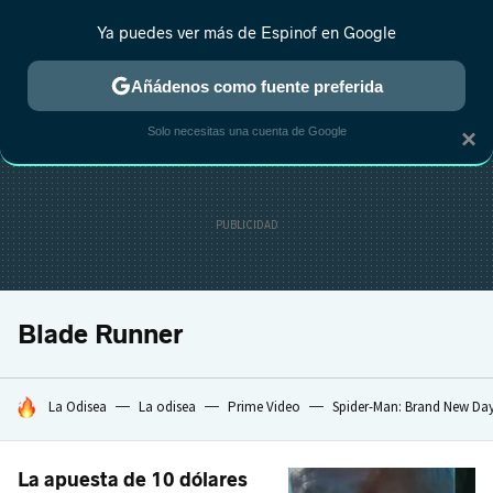
Ya puedes ver más de Espinof en Google
CRÍTICA
ESTRENOS
REALITY
ANIME
RANKINGS CINE
RA
Añádenos como fuente preferida
Solo necesitas una cuenta de Google
×
Blade Runner
HOY SE HABLA DE
La Odisea
La odisea
Prime Video
Spider-Man: Brand New Da
La apuesta de 10 dólares