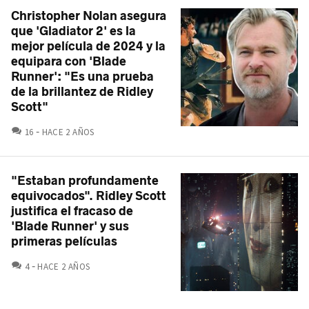
Christopher Nolan asegura
que 'Gladiator 2' es la
mejor película de 2024 y la
equipara con 'Blade
Runner': "Es una prueba
de la brillantez de Ridley
Scott"
COMENTARIOS
16
HACE 2 AÑOS
"Estaban profundamente
equivocados". Ridley Scott
justifica el fracaso de
'Blade Runner' y sus
primeras películas
COMENTARIOS
4
HACE 2 AÑOS