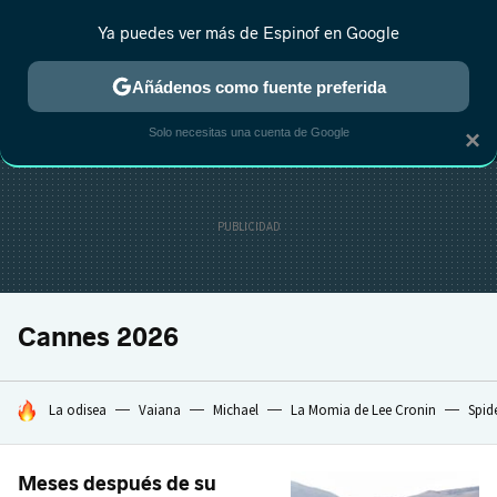
Ya puedes ver más de Espinof en Google
MENÚ
NUEVO
Añádenos como fuente preferida
CRÍTICA
ESTRENOS
REALITY
ANIME
RANKINGS CINE
RA
Solo necesitas una cuenta de Google
×
Cannes 2026
HOY SE HABLA DE
La odisea
Vaiana
Michael
La Momia de Lee Cronin
Spid
Meses después de su