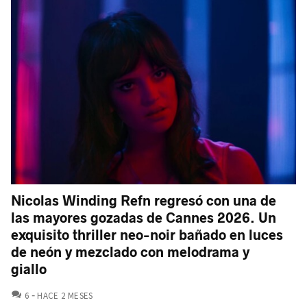
Nicolas Winding Refn regresó con una de
las mayores gozadas de Cannes 2026. Un
exquisito thriller neo-noir bañado en luces
de neón y mezclado con melodrama y
giallo
COMENTARIOS
6
HACE 2 MESES