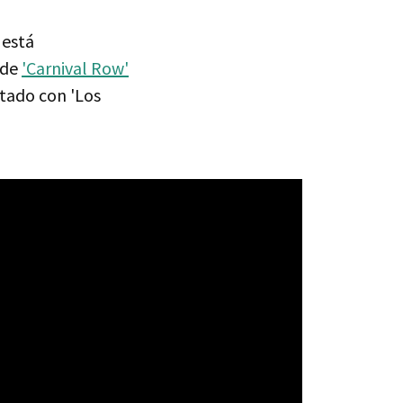
está
 de
'Carnival Row'
tado con 'Los