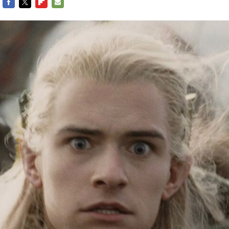
FACEBOOK
TWITTER
FLIPBOARD
E-
MAIL