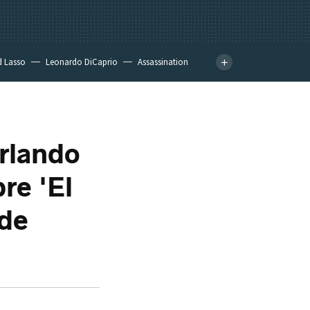
d Lasso
Leonardo DiCaprio
Assassination
rlando
re 'El
 de