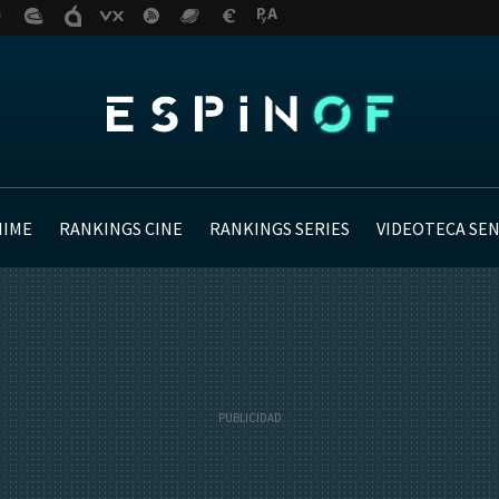
NIME
RANKINGS CINE
RANKINGS SERIES
VIDEOTECA SE