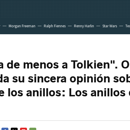
y
Morgan Freeman
Ralph Fiennes
Renny Harlin
Star Wars
Te
 New Day
 de menos a Tolkien". O
a su sincera opinión sob
 los anillos: Los anillos