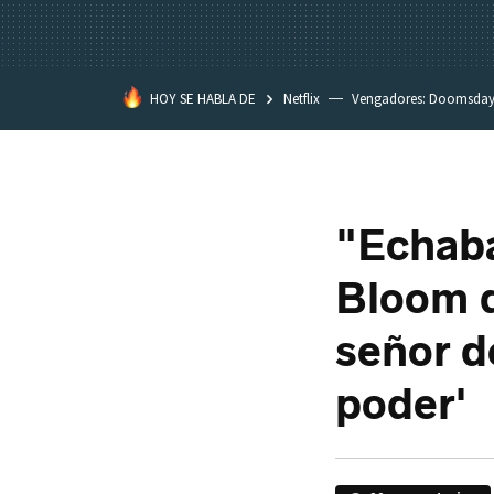
HOY SE HABLA DE
Netflix
Vengadores: Doomsda
Classroom
Spider-Man: Brand
"Echaba
Bloom d
señor de
poder'