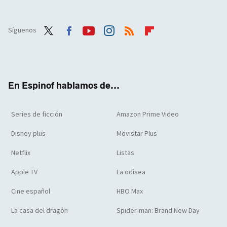
Síguenos
Twit
Face
Yout
Inst
RSS
Flip
ter
boo
ube
agra
boar
k
m
d
En Espinof hablamos de...
Series de ficción
Amazon Prime Video
Disney plus
Movistar Plus
Netflix
Listas
Apple TV
La odisea
Cine español
HBO Max
La casa del dragón
Spider-man: Brand New Day