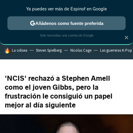
Ya puedes ver más de Espinof en Google
MENÚ
NUEVO
Añádenos como fuente preferida
CRÍTICA
ESTRENOS
REALITY
ANIME
RANKINGS CINE
RA
Solo necesitas una cuenta de Google
×
HOY SE HABLA DE
La odisea
Steven Spielberg
Nicolas Cage
Las guerreras K-Pop
'NCIS' rechazó a Stephen Amell
como el joven Gibbs, pero la
frustración le consiguió un papel
mejor al día siguiente