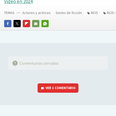
Video en 2024
TEMAS
Actores y actrices
Series de ficción
NCIS
NCIS:
FACEBOOK
TWITTER
FLIPBOARD
E-
WHATSAPP
MAIL
Comentarios cerrados
VER
1 COMENTARIO