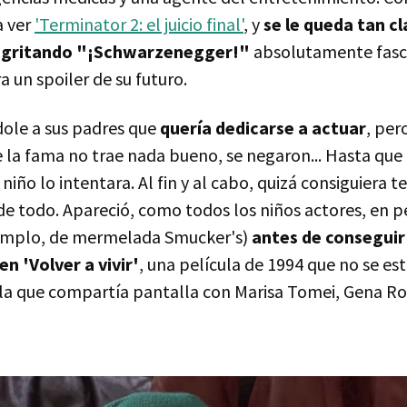
a ver
'Terminator 2: el juicio final'
, y
se le queda tan cl
e gritando "¡Schwarzenegger!"
absolutamente fasc
 un spoiler de su futuro.
dole a sus padres que
quería dedicarse a actuar
, per
 la fama no trae nada bueno, se negaron... Hasta que
niño lo intentara. Al fin y al cabo, quizá consiguiera t
e todo. Apareció, como todos los niños actores, en 
jemplo, de mermelada Smucker's)
antes de conseguir
en 'Volver a vivir'
, una película de 1994 que no se es
la que compartía pantalla con Marisa Tomei, Gena R