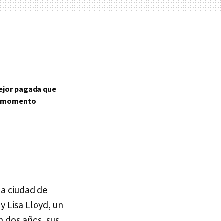
mejor pagada que
or momento
na ciudad de
y Lisa Lloyd, un
 dos años, sus