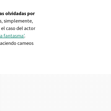
as olvidadas por
as, simplemente,
 el caso del actor
za fantasma'
.
 haciendo cameos