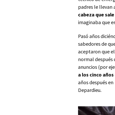
padres le llevan 
cabeza que sal
imaginaba que era
Pasó años dicién
sabedores de que
aceptaron que el 
normal después d
anuncios (por e
a los cinco años 
años después en 
Depardieu.