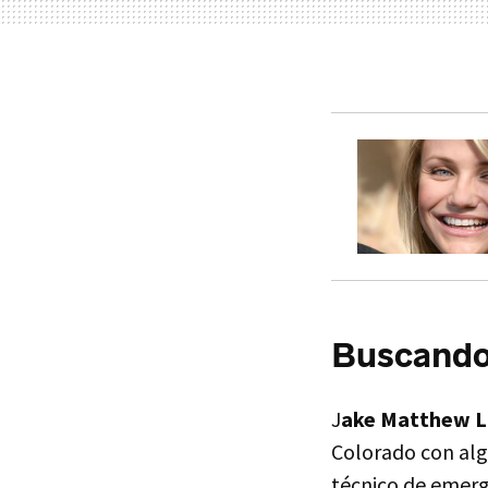
Buscando
J
ake Matthew Ll
Colorado con algo
técnico de emerg