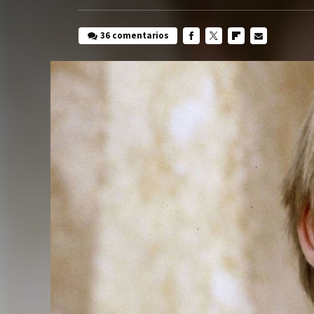
36 comentarios
FACEBOOK
TWITTER
FLIPBOARD
E-
MAIL