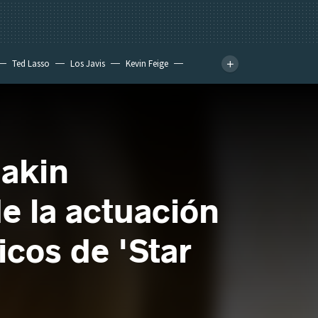
Ted Lasso
Los Javis
Kevin Feige
nakin
e la actuación
icos de 'Star