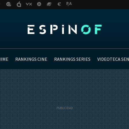
NIME
RANKINGS CINE
RANKINGS SERIES
VIDEOTECA SE