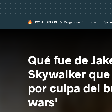
HOY SE HABLA DE
Vengadores: Doomsday
Spide
Dakota Johnson
David Lynch
Qué fue de Jak
Skywalker que s
por culpa del b
wars'