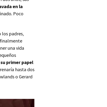
avada en la
inado. Poco
o los padres,
 finalmente
ener una vida
pequeños
 su primer papel
trenaría hasta dos
owlands o Gerard