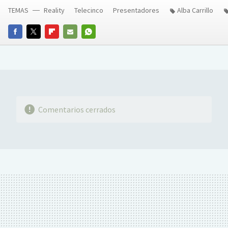
TEMAS
Reality
Telecinco
Presentadores
Alba Carrillo
FACEBOOK
TWITTER
FLIPBOARD
E-
WHATSAPP
MAIL
Comentarios cerrados