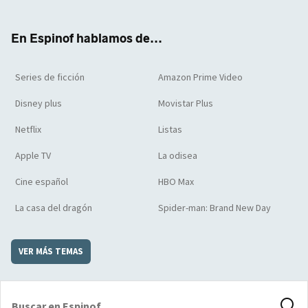
ter
boo
ube
agra
boar
k
m
d
En Espinof hablamos de...
Series de ficción
Amazon Prime Video
Disney plus
Movistar Plus
Netflix
Listas
Apple TV
La odisea
Cine español
HBO Max
La casa del dragón
Spider-man: Brand New Day
VER MÁS TEMAS