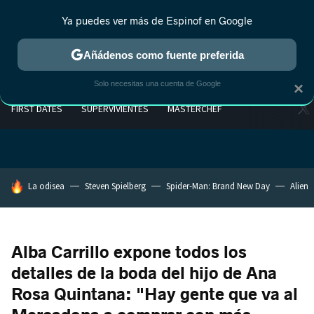
Ya puedes ver más de Espinof en Google
Añádenos como fuente preferida
Solo necesitas una cuenta de Google
×
FIRST DATES
SUPERVIVIENTES
MASTERCHEF
HOY SE HABLA DE
La odisea
Steven Spielberg
Spider-Man: Brand New Day
Alien
Alba Carrillo expone todos los
detalles de la boda del hijo de Ana
Rosa Quintana: "Hay gente que va al