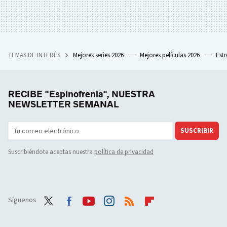
TEMAS DE INTERÉS
Mejores series 2026
Mejores películas 2026
Est
RECIBE "Espinofrenia", NUESTRA
NEWSLETTER SEMANAL
SUSCRIBIR
Suscribiéndote aceptas nuestra
política de privacidad
Síguenos
Twit
Face
Yout
Inst
RSS
Flip