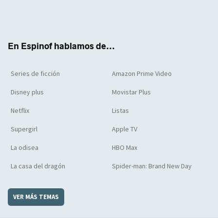
Twit
Face
Yout
Inst
RSS
Flip
ter
boo
ube
agra
boar
k
m
d
En Espinof hablamos de...
Series de ficción
Amazon Prime Video
Disney plus
Movistar Plus
Netflix
Listas
Supergirl
Apple TV
La odisea
HBO Max
La casa del dragón
Spider-man: Brand New Day
VER MÁS TEMAS