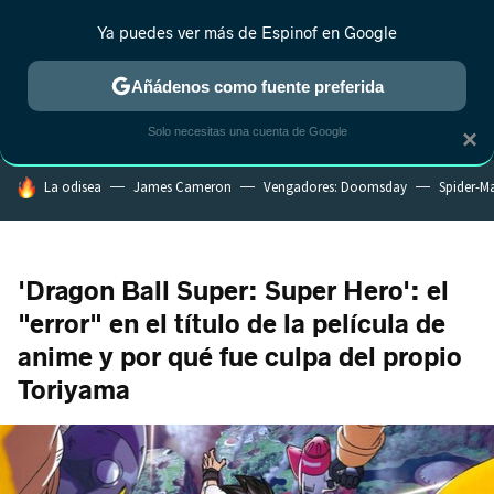
Ya puedes ver más de Espinof en Google
MENÚ
NUEVO
Añádenos como fuente preferida
CRÍTICA
ESTRENOS
REALITY
ANIME
RANKINGS CINE
RA
Solo necesitas una cuenta de Google
×
HOY SE HABLA DE
La odisea
James Cameron
Vengadores: Doomsday
Spider-M
'Dragon Ball Super: Super Hero': el
"error" en el título de la película de
anime y por qué fue culpa del propio
Toriyama