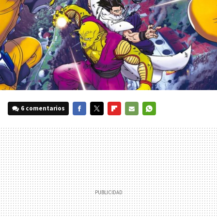
6 comentarios
FACEBOOK
TWITTER
FLIPBOARD
E-
WHATSAPP
MAIL