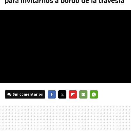
para invitarnos a bordo de la travesía
Sin comentarios
FACEBOOK
TWITTER
FLIPBOARD
E-
WHATSAPP
MAIL