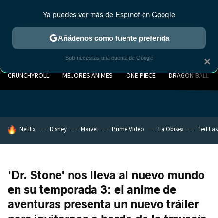
Ya puedes ver más de Espinof en Google
Añádenos como fuente preferida
Solo necesitas una cuenta de Google
×
CRUNCHYROLL
MEJORES ANIMES
ONE PIECE
DRAGON BALL
HOY SE HABLA DE
Netflix
Disney
Marvel
Prime Video
La Odisea
Ted La
'Dr. Stone' nos lleva al nuevo mundo
en su temporada 3: el anime de
aventuras presenta un nuevo tráiler