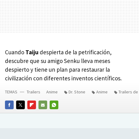
Cuando
Taiju
despierta de la petrificación,
descubre que su amigo Senku lleva meses
despierto y tiene un plan para restaurar la
civilización con diferentes inventos científicos.
TEMAS
Trailers
Anime
Dr. Stone
Anime
Trailers de
FACEBOOK
TWITTER
FLIPBOARD
E-
WHATSAPP
MAIL