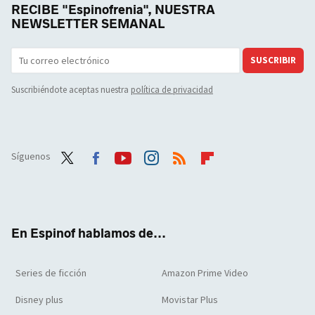
RECIBE "Espinofrenia", NUESTRA
NEWSLETTER SEMANAL
SUSCRIBIR
Suscribiéndote aceptas nuestra
política de privacidad
Síguenos
Twit
Face
Yout
Inst
RSS
Flip
ter
boo
ube
agra
boar
k
m
d
En Espinof hablamos de...
Series de ficción
Amazon Prime Video
Disney plus
Movistar Plus