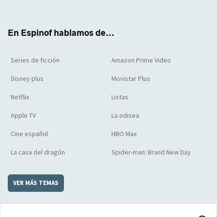
ter
boo
ube
agra
boar
k
m
d
En Espinof hablamos de...
Series de ficción
Amazon Prime Video
Disney plus
Movistar Plus
Netflix
Listas
Apple TV
La odisea
Cine español
HBO Max
La casa del dragón
Spider-man: Brand New Day
VER MÁS TEMAS