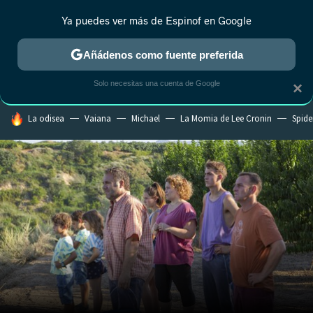
Ya puedes ver más de Espinof en Google
CRÍTICA
ESTRENOS
REALITY
ANIME
RANKINGS CINE
RA
Añádenos como fuente preferida
Solo necesitas una cuenta de Google
×
HOY SE HABLA DE
La odisea
Vaiana
Michael
La Momia de Lee Cronin
Spide