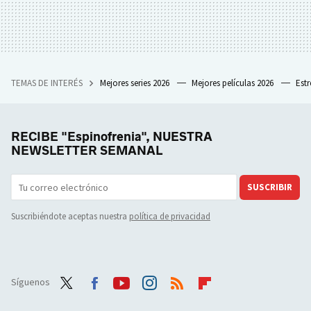
TEMAS DE INTERÉS
Mejores series 2026
Mejores películas 2026
Est
RECIBE "Espinofrenia", NUESTRA
NEWSLETTER SEMANAL
SUSCRIBIR
Suscribiéndote aceptas nuestra
política de privacidad
Síguenos
Twit
Face
Yout
Inst
RSS
Flip