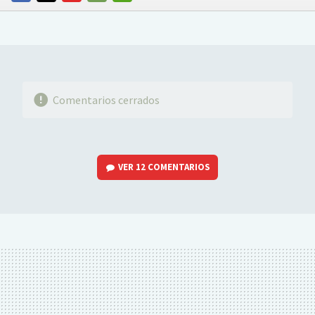
FACEBOOK
TWITTER
FLIPBOARD
E-
WHATSAPP
MAIL
Comentarios cerrados
VER
12 COMENTARIOS