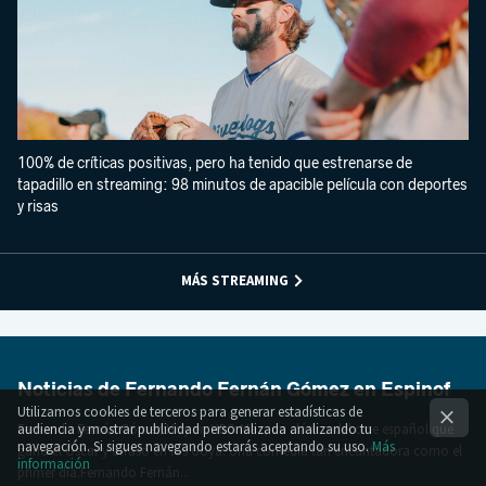
100% de críticas positivas, pero ha tenido que estrenarse de
tapadillo en streaming: 98 minutos de apacible película con deportes
y risas
MÁS STREAMING
Noticias de Fernando Fernán Gómez en Espinof
Utilizamos cookies de terceros para generar estadísticas de
Fernando Fernán Gómez:Hoy en HBO Max, un clásico del cine español que
audiencia y mostrar publicidad personalizada analizando tu
navegación. Si sigues navegando estarás aceptando su uso.
Más
ganó el Óscar y arrasó en los Goya. Una comedia tan encantadora como el
información
primer día.Fernando Fernán...