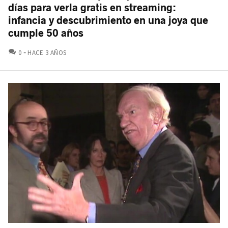
días para verla gratis en streaming:
infancia y descubrimiento en una joya que
cumple 50 años
COMENTARIOS
0
HACE 3 AÑOS