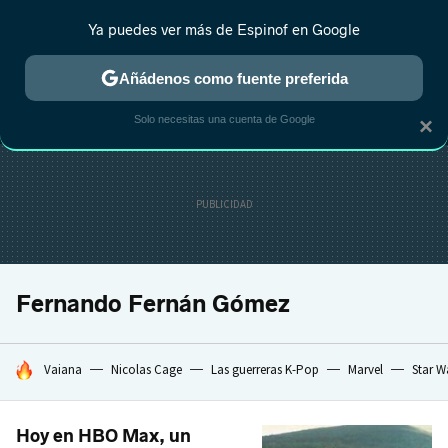
Ya puedes ver más de Espinof en Google
MENÚ
NUEVO
Añádenos como fuente preferida
CRÍTICA
ESTRENOS
REALITY
ANIME
RANKINGS CINE
RA
Solo necesitas una cuenta de Google
×
Fernando Fernán Gómez
HOY SE HABLA DE
Vaiana
Nicolas Cage
Las guerreras K-Pop
Marvel
Star W
Hoy en HBO Max, un