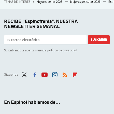
TEMAS DE INTERÉS
Mejores series 2026
Mejores películas 2026
Est
RECIBE "Espinofrenia", NUESTRA
NEWSLETTER SEMANAL
SUSCRIBIR
Suscribiéndote aceptas nuestra
política de privacidad
Síguenos
Twit
Face
Yout
Inst
RSS
Flip
ter
boo
ube
agra
boar
k
m
d
En Espinof hablamos de...