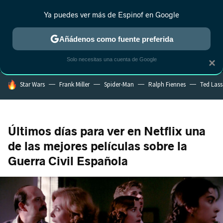
Ya puedes ver más de Espinof en Google
MENÚ
NUEVO
Añádenos como fuente preferida
CRÍTICA
ESTRENOS
REALITY
ANIME
RANKINGS CINE
RA
Solo necesitas una cuenta de Google
×
HOY SE HABLA DE
Star Wars
Frank Miller
Spider-Man
Ralph Fiennes
Ted Las
Últimos días para ver en Netflix una
de las mejores películas sobre la
Guerra Civil Española