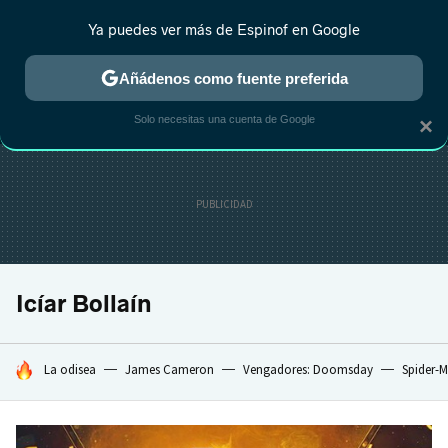
Ya puedes ver más de Espinof en Google
MENÚ
NUEVO
Añádenos como fuente preferida
CRÍTICA
ESTRENOS
REALITY
ANIME
RANKINGS CINE
RA
Solo necesitas una cuenta de Google
×
Icíar Bollaín
HOY SE HABLA DE
La odisea
James Cameron
Vengadores: Doomsday
Spider-