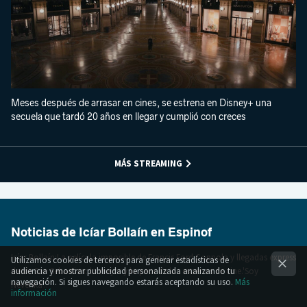
Meses después de arrasar en cines, se estrena en Disney+ una
secuela que tardó 20 años en llegar y cumplió con creces
MÁS STREAMING
Noticias de Icíar Bollaín en Espinof
Icíar Bollaín:La película imposible de Francis Ford Coppola y llegadas express
Utilizamos cookies de terceros para generar estadísticas de
desde San Sebastian: lo mejor y lo peor de los estrenos de cine.'Soy
audiencia y mostrar publicidad personalizada analizando tu
navegación. Si sigues navegando estarás aceptando su uso.
Más
Nevenka'..
información