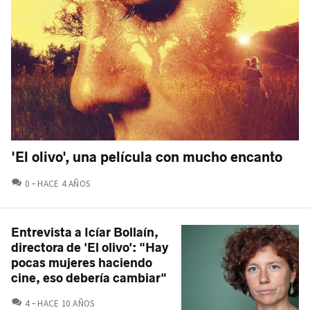
'El olivo', una película con mucho encanto
COMENTARIOS
0
HACE 4 AÑOS
Entrevista a Icíar Bollaín,
directora de 'El olivo': "Hay
pocas mujeres haciendo
cine, eso debería cambiar"
COMENTARIOS
4
HACE 10 AÑOS