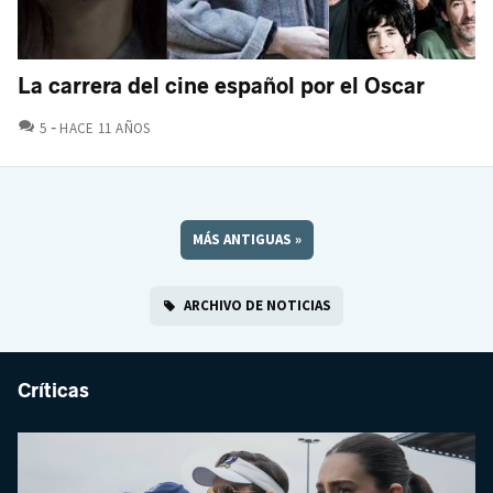
La carrera del cine español por el Oscar
COMENTARIOS
5
HACE 11 AÑOS
MÁS ANTIGUAS
»
ARCHIVO DE NOTICIAS
Críticas