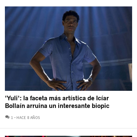
'Yuli': la faceta más artística de Icíar
Bollaín arruina un interesante biopic
COMENTARIOS
1
HACE 8 AÑOS