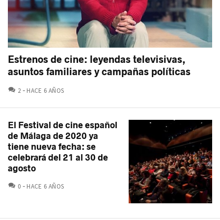
Estrenos de cine: leyendas televisivas,
asuntos familiares y campañas políticas
COMENTARIOS
2
HACE 6 AÑOS
El Festival de cine español
de Málaga de 2020 ya
tiene nueva fecha: se
celebrará del 21 al 30 de
agosto
COMENTARIOS
0
HACE 6 AÑOS