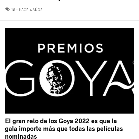
COMENTARIOS
18
HACE 4 AÑOS
El gran reto de los Goya 2022 es que la
gala importe más que todas las películas
nominadas