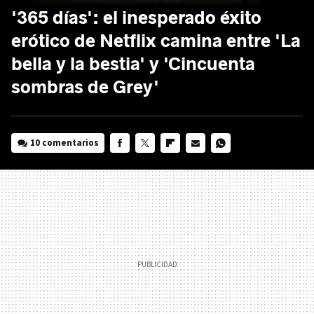
'365 días': el inesperado éxito
erótico de Netflix camina entre 'La
bella y la bestia' y 'Cincuenta
sombras de Grey'
10 comentarios
FACEBOOK
TWITTER
FLIPBOARD
E-
WHATSAPP
MAIL