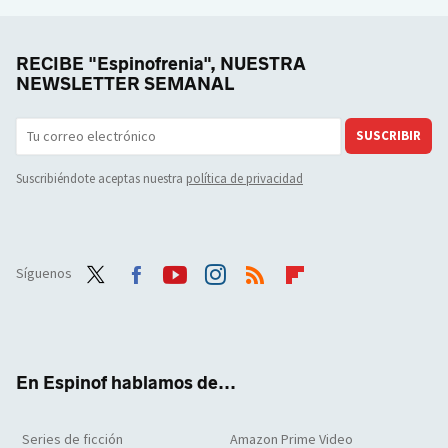
RECIBE "Espinofrenia", NUESTRA
NEWSLETTER SEMANAL
SUSCRIBIR
Suscribiéndote aceptas nuestra
política de privacidad
Síguenos
Twit
Face
Yout
Inst
RSS
Flip
ter
boo
ube
agra
boar
k
m
d
En Espinof hablamos de...
Series de ficción
Amazon Prime Video