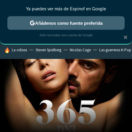
Ya puedes ver más de Espinof en Google
CRÍTICA
ESTRENOS
REALITY
ANIME
RANKINGS CINE
RA
Añádenos como fuente preferida
Solo necesitas una cuenta de Google
×
HOY SE HABLA DE
La odisea
Steven Spielberg
Nicolas Cage
Las guerreras K-Pop