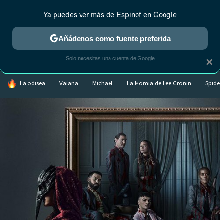
Ya puedes ver más de Espinof en Google
MENÚ
NUEVO
Añádenos como fuente preferida
CRÍTICA
ESTRENOS
REALITY
ANIME
RANKINGS CINE
RA
Solo necesitas una cuenta de Google
×
HOY SE HABLA DE
La odisea
Vaiana
Michael
La Momia de Lee Cronin
Spide