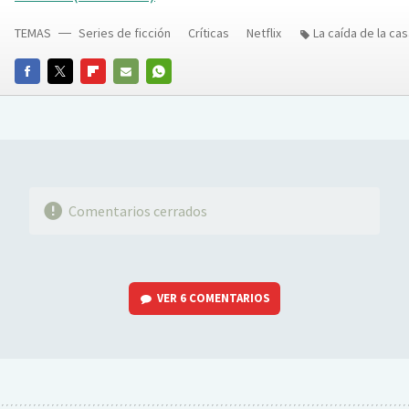
TEMAS
Series de ficción
Críticas
Netflix
La caída de la ca
FACEBOOK
TWITTER
FLIPBOARD
E-
WHATSAPP
MAIL
Comentarios cerrados
VER
6 COMENTARIOS