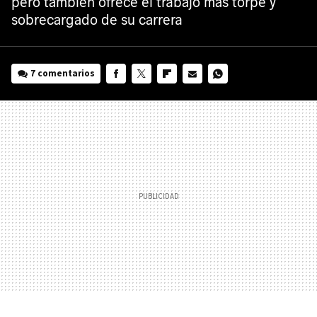
pero también ofrece el trabajo más torpe y
sobrecargado de su carrera
7 comentarios
FACEBOOK
TWITTER
FLIPBOARD
E-
WHATSAPP
MAIL