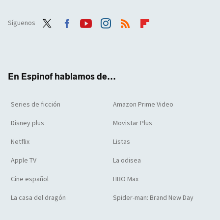
Síguenos
Twit
Face
Yout
Inst
RSS
Flip
ter
boo
ube
agra
boar
k
m
d
En Espinof hablamos de...
Series de ficción
Amazon Prime Video
Disney plus
Movistar Plus
Netflix
Listas
Apple TV
La odisea
Cine español
HBO Max
La casa del dragón
Spider-man: Brand New Day