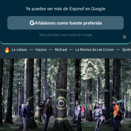
Ya puedes ver más de Espinof en Google
CRÍTICA
ESTRENOS
REALITY
ANIME
RANKINGS CINE
RA
Añádenos como fuente preferida
Solo necesitas una cuenta de Google
×
HOY SE HABLA DE
La odisea
Vaiana
Michael
La Momia de Lee Cronin
Spide