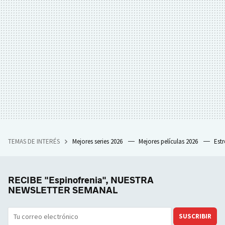
TEMAS DE INTERÉS
Mejores series 2026
Mejores películas 2026
Est
RECIBE "Espinofrenia", NUESTRA
NEWSLETTER SEMANAL
SUSCRIBIR