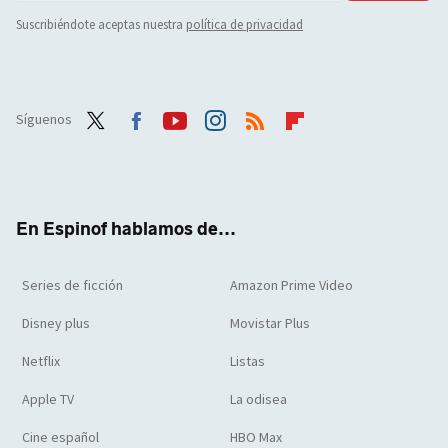
Suscribiéndote aceptas nuestra
política de privacidad
Síguenos
Twit
Face
Yout
Inst
RSS
Flip
ter
boo
ube
agra
boar
k
m
d
En Espinof hablamos de...
Series de ficción
Amazon Prime Video
Disney plus
Movistar Plus
Netflix
Listas
Apple TV
La odisea
Cine español
HBO Max