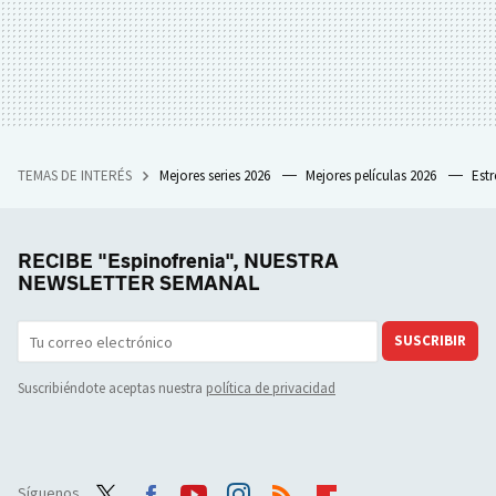
TEMAS DE INTERÉS
Mejores series 2026
Mejores películas 2026
Est
RECIBE "Espinofrenia", NUESTRA
NEWSLETTER SEMANAL
SUSCRIBIR
Suscribiéndote aceptas nuestra
política de privacidad
Síguenos