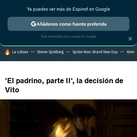
Ya puedes ver más de Espinof en Google
CRÍTICA
ESTRENOS
REALITY
ANIME
RANKINGS CINE
RA
Añádenos como fuente preferida
Solo necesitas una cuenta de Google
×
HOY SE HABLA DE
La odisea
Steven Spielberg
Spider-Man: Brand New Day
Alien
'El padrino, parte II', la decisión de
Vito