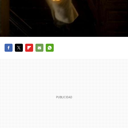
FACEBOOK
TWITTER
FLIPBOARD
E-
WHATSAPP
MAIL