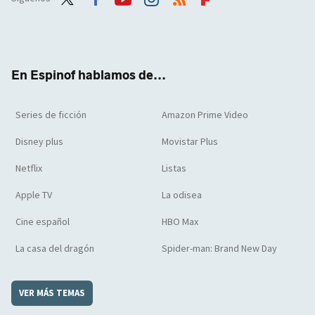
Twit
Face
Yout
Inst
RSS
Flip
ter
boo
ube
agra
boar
k
m
d
En Espinof hablamos de...
Series de ficción
Amazon Prime Video
Disney plus
Movistar Plus
Netflix
Listas
Apple TV
La odisea
Cine español
HBO Max
La casa del dragón
Spider-man: Brand New Day
VER MÁS TEMAS