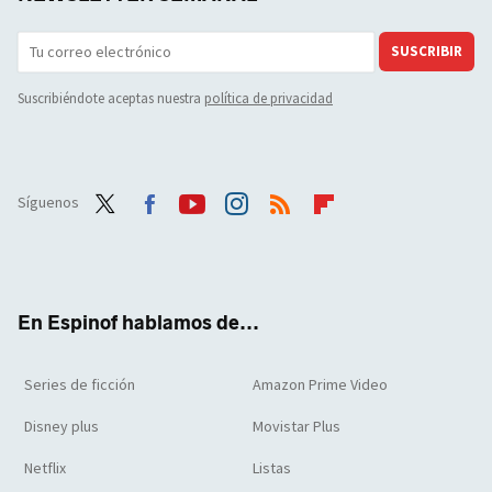
SUSCRIBIR
Suscribiéndote aceptas nuestra
política de privacidad
Síguenos
Twit
Face
Yout
Inst
RSS
Flip
ter
boo
ube
agra
boar
k
m
d
En Espinof hablamos de...
Series de ficción
Amazon Prime Video
Disney plus
Movistar Plus
Netflix
Listas