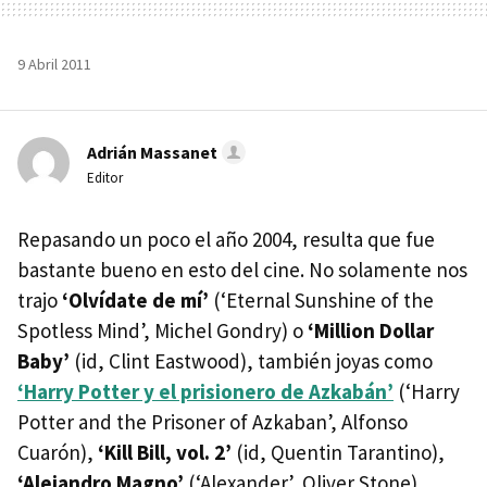
9 Abril 2011
Adrián Massanet
Editor
Repasando un poco el año 2004, resulta que fue
bastante bueno en esto del cine. No solamente nos
trajo
‘Olvídate de mí’
(‘Eternal Sunshine of the
Spotless Mind’, Michel Gondry) o
‘Million Dollar
Baby’
(id, Clint Eastwood), también joyas como
‘Harry Potter y el prisionero de Azkabán’
(‘Harry
Potter and the Prisoner of Azkaban’, Alfonso
Cuarón),
‘Kill Bill, vol. 2’
(id, Quentin Tarantino),
‘Alejandro Magno’
(‘Alexander’, Oliver Stone),