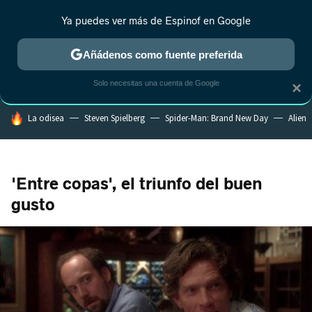
Ya puedes ver más de Espinof en Google
CRÍTICA
ESTRENOS
REALITY
ANIME
RANKINGS CINE
RA
Añádenos como fuente preferida
Solo necesitas una cuenta de Google
×
HOY SE HABLA DE
La odisea
Steven Spielberg
Spider-Man: Brand New Day
Alien
'Entre copas', el triunfo del buen
gusto