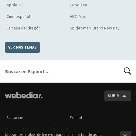
Apple TV
La odisea
Cine español
HBO Max
La casa del dragón
Spider-man: Brand New Day
VER MÁS TEMAS
BUSCA
SUBIR
Sensacine
Espinof
Otras publicaciones de Webedia
Utilizamos cookies de terceros para generar estadísticas de