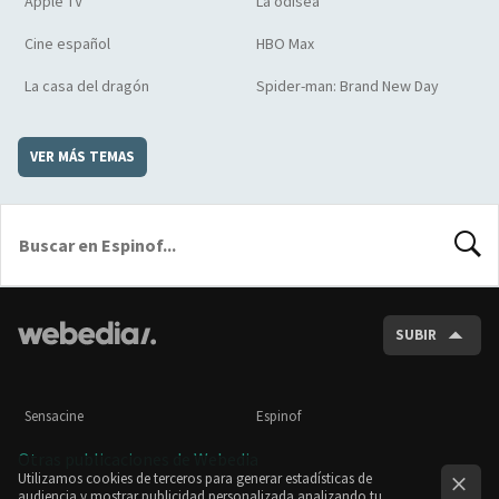
Apple TV
La odisea
Cine español
HBO Max
La casa del dragón
Spider-man: Brand New Day
VER MÁS TEMAS
BUSCA
SUBIR
Sensacine
Espinof
Otras publicaciones de Webedia
Utilizamos cookies de terceros para generar estadísticas de
audiencia y mostrar publicidad personalizada analizando tu