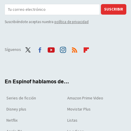
SUSCRIBIR
Suscribiéndote aceptas nuestra
política de privacidad
Síguenos
Twit
Face
Yout
Inst
RSS
Flip
ter
boo
ube
agra
boar
k
m
d
En Espinof hablamos de...
Series de ficción
Amazon Prime Video
Disney plus
Movistar Plus
Netflix
Listas