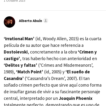
1 Octubre 2015
Alberto Abuín
‘Irrational Man’
(id, Woody Allen, 2015) es la cuarta
película de su autor que hace referencia a
Dostoievski
, concretamente a la obra
‘Crimen y
castigo’
, tras haberlo hecho con anterioridad en
‘Delitos y faltas’
(‘Crimes and Misdemeanors’,
1989),
‘Match Point’
(id, 2005) y
‘El sueño de
Casandra’
(‘Cassandra’s Dream’, 2007). El tan
soñado crimen perfecto que sirve aquí como forma
de insuflar ganas de vivir a su fascinante personaje
central, interpretado por un
Joaquin Phoenix
totalmente perfecto, demostrando que es uno de