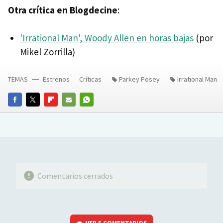
Otra crítica en Blogdecine
:
'Irrational Man', Woody Allen en horas bajas
(por
Mikel Zorrilla)
TEMAS
Estrenos
Críticas
Parkey Posey
Irrational Man
FACEBOOK
TWITTER
FLIPBOARD
E-
WHATSAPP
MAIL
Comentarios cerrados