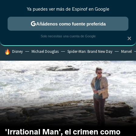
Ya puedes ver más de Espinof en Google
CRÍTICA
ESTRENOS
REALITY
ANIME
RANKINGS CINE
RA
Añádenos como fuente preferida
Solo necesitas una cuenta de Google
×
HOY SE HABLA DE
Disney
Michael Douglas
Spider-Man: Brand New Day
Marvel
'Irrational Man', el crimen como