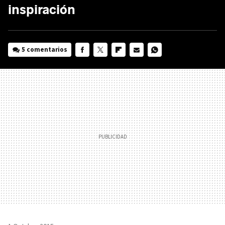
inspiración
5 comentarios
FACEBOOK
TWITTER
FLIPBOARD
E-
WHATSAPP
MAIL